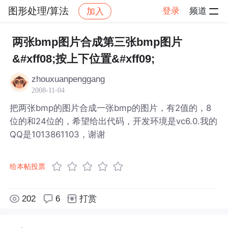
图形处理/算法
登录
频道
加入
帖子详情
社区
图形处理/算法
两张bmp图片合成第三张bmp图片
&#xff08;按上下位置&#xff09;
zhouxuanpenggang
2008-11-04
把两张bmp的图片合成一张bmp的图片，有2值的，8
位的和24位的，希望给出代码，开发环境是vc6.0.我的
QQ是1013861103，谢谢
给本帖投票
202
6
打赏