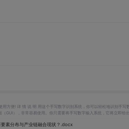
，使用方便! 详 情 说 明 用这个手写数字识别系统，你可以轻松地识别手写
（GUI），非常容易使用。你只需要将手写数字输入系统，它将立即给
、工作还是日常生活，都能为你提供快速和准确的识别服务。它是一个非
素分布与产业链融合现状？.docx