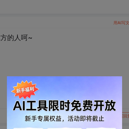
用AI写
地方的人呵~
转发到动态
举报
写回