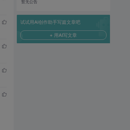
暂无公告
试试用AI创作助手写篇文章吧
+ 用AI写文章