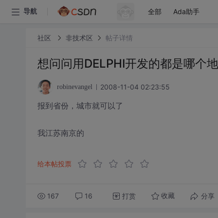
全部
Ada助手
导航
社区
非技术区
帖子详情
想问问用DELPHI开发的都是哪个
2008-11-04 02:23:55
robinevangel
报到省份，城市就可以了
我江苏南京的
给本帖投票
167
16
打赏
分享
收藏