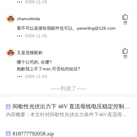
2008-11-29
chancelinda
赞
要不可以直接给我邮件也可以。yaoerling@126.com
2008-11-05
又是违规昵称
赞
哪个公司的, 在哪?
抱歉我上不了msn,可否站内短信?
2008-11-04
——到底了——
间歇性光伏出力下 48V 直流母线电压稳定控制及储能双向充放电闭环调控体系研究（Simulink仿真实现）
内容概要：本文针对间歇性光伏出力条件下48V直流母线
电压稳定控制及储能双向充放电闭环调控问题，提出一种
基于离网光伏直流微网系统的协同控制体系。通过构建包
818777792058.zip
含光伏阵列、Boost型DC-DC变换器、双向DC-DC变换器