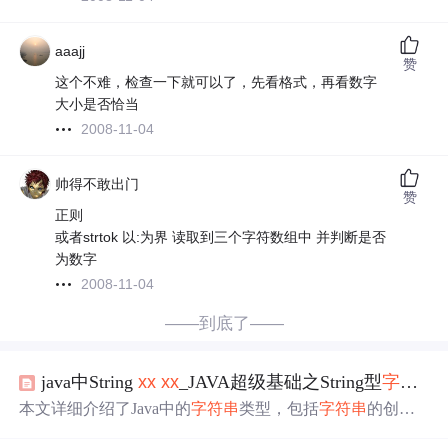
aaajj
赞
这个不难，检查一下就可以了，先看格式，再看数字
大小是否恰当
2008-11-04
帅得不敢出门
赞
正则
或者strtok 以:为界 读取到三个字符数组中 并判断是否
为数字
2008-11-04
——到底了——
java中String
xx
xx
_JAVA超级基础之String型
字符串
本文详细介绍了Java中的
字符串
类型，包括
字符串
的创建
方式、基本操作方法如连接、查找、替换及分割等，并探