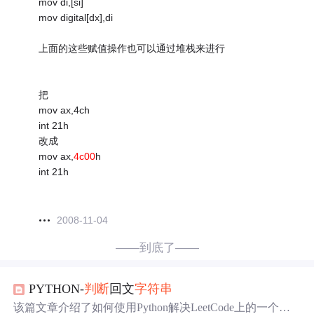
mov di,[si]
mov digital[dx],di
上面的这些赋值操作也可以通过堆栈来进行
把
mov ax,4ch
int 21h
改成
mov ax,
4c00
h
int 21h
2008-11-04
——到底了——
PYTHON-
判断
回文
字符串
该篇文章介绍了如何使用Python解决LeetCode上的一个
问