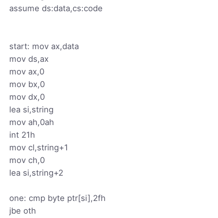
assume ds:data,cs:code
start: mov ax,data
mov ds,ax
mov ax,0
mov bx,0
mov dx,0
lea si,string
mov ah,0ah
int 21h
mov cl,string+1
mov ch,0
lea si,string+2
one: cmp byte ptr[si],2fh
jbe oth