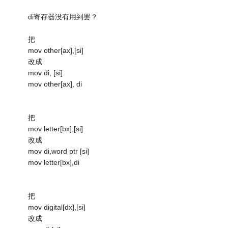
di寄存器没有用到罢？
把
mov other[ax],[si]
改成
mov di, [si]
mov other[ax], di
把
mov letter[bx],[si]
改成
mov di,word ptr [si]
mov letter[bx],di
把
mov digital[dx],[si]
改成