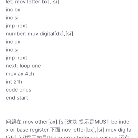
let: mov letter[bx],[si]
inc bx
inc si
jmp next
number: mov digital[dx],[si]
inc dx
inc si
jmp next
next: loop one
mov ax,4ch
int 21h
code ends
end start
问题在 mov other[ax],[si]这块 提示是MUST be inde
x or base register,下面mov letter[bx],[si],mov digita
l[dx],[si]提示的是Phase error between passes 还有i