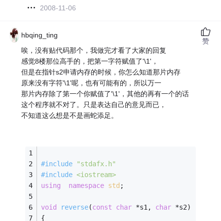
2008-11-06
hbqing_ting
赞
唉，没有贴代码那个，我做完才看了大家的回复
感觉8楼那位高手的，把第一字符赋值了'\1'，
但是在指针s2申请内存的时候，你怎么知道那片内存
原来没有字符'\1'呢，也有可能有的，所以万一
那片内存除了第一个你赋值了'\1'，其他的再有一个的话
这个程序就不对了。只是表达自己的意见而已，
不知道这么想是不是画蛇添足。
#
include
"stdafx.h"
#
include
<iostream>
using
namespace
std
;
void
reverse
(
const
char
 *s1, 
char
 *s2)
{