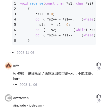
void
reverse
(
const
char
 *s1, 
char
 *s2)
	{
		*s2++ = 
0
;
do
	{ *s2++ = *s1++;	}
while
( *s1 )
		--s1;	*--s2 = 
0
;
do
	{ --s2;			}
while
( *s2 );
do
	{ *s2++ = *s1--;	}
while
( *s2 )
	}
2008-11-06
kiffa
赞
to 49楼：题目限定了函数返回类型是void，不能改成c
har*...
2008-11-06
dwtsteven
赞
#include <iostream>