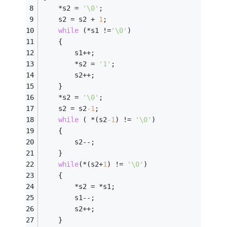
	*s2 = 
'\0'
;
	s2 = s2 + 
1
;
while
 (*s1 !=
'\0'
)
	{
		s1++;
		*s2 = 
'1'
;
		s2++;
	}
	*s2 = 
'\0'
;
	s2 = s2
-1
;
while
 ( *(s2
-1
) != 
'\0'
)
	{
		s2--;
	}
while
(*(s2+
1
) != 
'\0'
)
	{
		*s2 = *s1;
		s1--;
		s2++;
	}