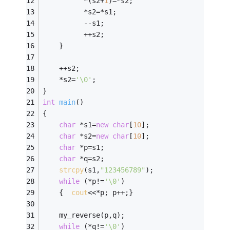
          *(s2+
1
)=*s2;
          *s2=*s1;
          --s1;
          ++s2;
    }
    ++s2;
    *s2=
'\0'
;    
}
int
main
()
{
char
 *s1=
new
char
[
10
];
char
 *s2=
new
char
[
10
];
char
 *p=s1;
char
 *q=s2;
strcpy
(s1,
"123456789"
);
while
 (*p!=
'\0'
)
    {  
cout
<<*p; p++;}
    my_reverse(p,q);
while
 (*q!=
'\0'
)