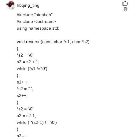
hbqing_ting
赞
#include "stdafx.h"
#include <iostream>
using namespace std;
void reverse(const char *s1, char *s2)
{
*s2 = '\0';
s2 = s2 + 1;
while (*s1 !='\0')
{
s1++;
*s2 = '1';
s2++;
}
*s2 = '\0';
s2 = s2-1;
while ( *(s2-1) != '\0')
{
s2--;