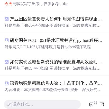
今天
无聊就写了出来，仅供参考，dat
产业园区运营负责人如何利用知识图谱实现企业精准对接与协同？.docx
科易网基于40亿+科创知识图谱数据库，深度探索AI技术
在技术转移、成果转化、技术经纪、知识产权、产业创
新、科技招商等垂直领域的多样化应用场景，研究科技创
研华网关ECU-1051搭建环境并运行python程序教程
新领域的AI+数智化解决方案，推动科技创新与产业创新
智能化发展。
研华网关ECU-1051搭建环境并运行python程序教程
如何实现区域创新资源的精准配置与高效流动？.docx
科易网基于40亿+科创知识图谱数据库，深度探索AI技术
在技术转移、成果转化、技术经纪、知识产权、产业创
新、科技招商等垂直领域的多样化应用场景，研究科技创
语音增强组稀疏信号去噪：非凸正则化，凸优化研究（Matlab代码实现）
新领域的AI+数智化解决方案，推动科技创新与产业创新
智能化发展。
内容概要：本文围绕“组稀疏信号去噪”展开，深入研究了
基于非凸正则化与凸优化的信号处理方法，并提供了完整
的Matlab代码实现。文章系统阐述了如何通过引入非凸正
55
说点什么…
则项克服传统稀疏恢复方法的局限性，从而在语音增强等