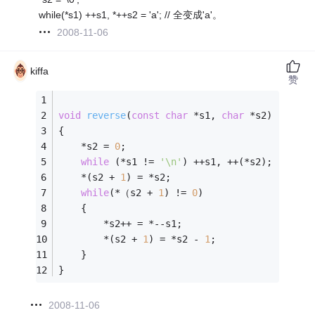
while(*s1) ++s1, *++s2 = 'a'; // 全变成'a'。
2008-11-06
kiffa
赞
void
reverse
(
const
char
 *s1, 
char
 *s2)
{
    *s2 = 
0
;
while
 (*s1 != 
'\n'
) ++s1, ++(*s2);  
// 
    *(s2 + 
1
) = *s2;
while
(*（s2 + 
1
) != 
0
)
    {
        *s2++ = *--s1; 
        *(s2 + 
1
) = *s2 - 
1
;  
    }
}
2008-11-06