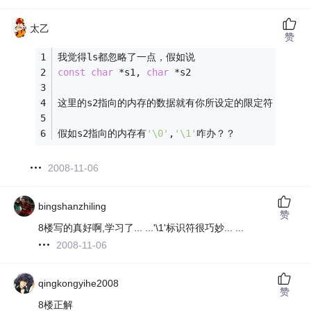
太乙
赞
我觉得ls都忽略了一点，假如说
const
char
 *s1, 
char
 *s2 
这里的s2指向的内存的数据就有你所设定的限定符，咋办
假如s2指向的内存有
'\0'
,
'\1'
咋办？？
2008-11-06
bingshanzhiling
赞
8楼写的真好啊,学习了... ...'\1'标识符很巧妙... ...
2008-11-06
qingkongyihe2008
赞
8楼正解