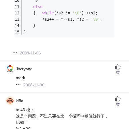
     }
else
    {   
while
(*s2 != 
'\0'
) ++s2;
        *s2++ = *--s1, *s2 = 
'\0'
;
    }
}
2008-11-06
Jncryang
赞
mark
2008-11-06
kiffa
赞
to 43 楼：
这是个问题，不过只要在第一个循环中赋值就行了，
比如：
*s2 = '\0';