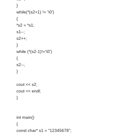
}
while(*(s2+1) != '\0')
{
*s2 = *s1;
s1--;
s2++;
}
while (*(s2-1)!='\0')
{
s2--;
}
cout << s2;
cout << endl;
}
int main()
{
const char* s1 = "12345678";