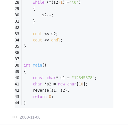
while
 (*(s2
-1
)!=
'\0'
)
	{
		s2--;
	}
cout
 << s2;
cout
 << 
endl
;
}
int
main
()
{
const
char
* s1 = 
"12345678"
;
char
 *s2 = 
new
char
[
10
];
	reverse(s1, s2);
return
0
;
} 
2008-11-06