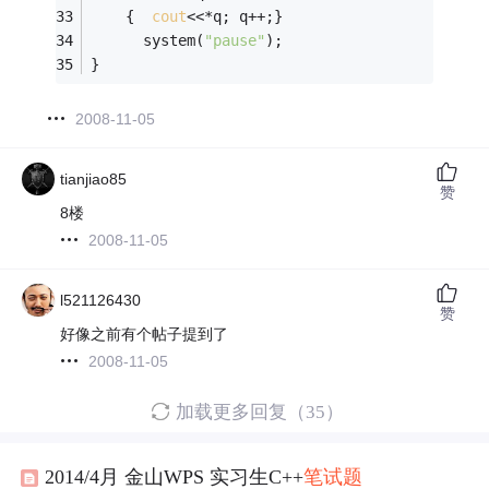
    {  
cout
<<*q; q++;}
      system(
"pause"
);
}
2008-11-05
tianjiao85
赞
8楼
2008-11-05
l521126430
赞
好像之前有个帖子提到了
2008-11-05
加载更多回复（35）
2014/4月 金山WPS 实习生C++
笔试题