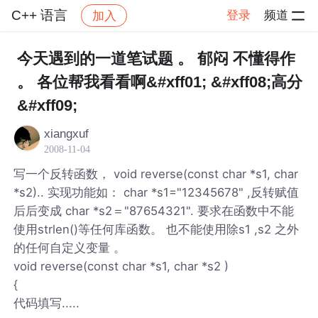
C++ 语言
登录
频道
加入
帖子详情
社区
C++ 语言
今天遇到的一道笔试题 。 郁闷 不懂得作
。 各位帮我看看啊&#xff01; &#xff08;高分
&#xff09;
xiangxuf
2008-11-04
写一个反转函数， void reverse(const char *s1, char
*s2).. 实现功能如： char *s1="12345678" ,反转赋值
后后变成 char *s2＝"87654321". 要求在函数中不能
使用strlen()等任何库函数。 也不能使用除s1 ,s2 之外
的任何自定义变量 。
void reverse(const char *s1, char *s2 )
{
代码填写.....