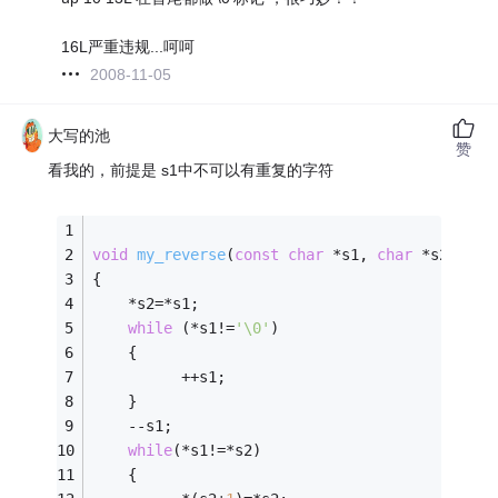
16L严重违规...呵呵
2008-11-05
大写的池
赞
看我的，前提是 s1中不可以有重复的字符
void
my_reverse
(
const
char
 *s1, 
char
 *s2 )
{
    *s2=*s1;
while
 (*s1!=
'\0'
)
    {
          ++s1;
    }
    --s1;
while
(*s1!=*s2)
    {