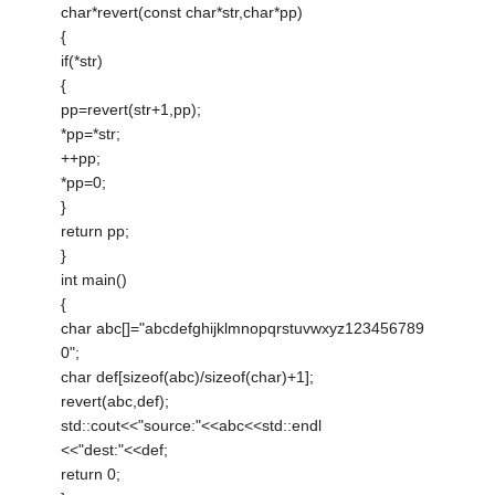
char*revert(const char*str,char*pp)
{
if(*str)
{
pp=revert(str+1,pp);
*pp=*str;
++pp;
*pp=0;
}
return pp;
}
int main()
{
char abc[]="abcdefghijklmnopqrstuvwxyz123456789
0";
char def[sizeof(abc)/sizeof(char)+1];
revert(abc,def);
std::cout<<"source:"<<abc<<std::endl
<<"dest:"<<def;
return 0;