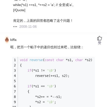
while(*s1) ++s1, *++s2 = 'a'; // 全变成'a'。
[/Quote]
肯定的，上面的回答都忽略了这个问题！
2008-11-06
kiffa
赞
呃，把另一个帖子中的递归也转过来吧，比较绕：
void
reverse
(
const
char
 *s1, 
char
 *s2)
{
if
(*s1 != 
'\0'
)
        reverse(++s1, s2);
if
(*s1 == 
'\0'
)
    {
        *s2++ = *--s1;
        *s2 = 
'\0'
;