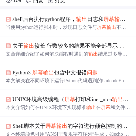
109
回复
打赏
shell后台执行python程序，
输出
日志和
屏幕
输出
不
当使用python运行脚本时，发现日志文件与
屏幕
输出
不同
步。
问题
在于默认的
输出
缓冲。解决方案是在命令行中添
加`-u`选项，如`python -u myfun.py > myfun.log`，这将禁用
关于
输出
较长 行数较多的结果不能全部显示
屏幕
缓
缓冲，确保实时同步。了解这个技巧对于监控程序执行进
度至关重要。
文章详细介绍了如何解决编程时遇到的
输出
结果过多导致
超过
屏幕
缓存无法完整显示的
问题
，提供了设置缓冲区大
小和修改代码的应急办法，并展示了
问题
解决后的正确
输
Python3
屏幕
输出
包含中文报错
问题
出
结果。
本文解决在不同环境下运行Python代码遇到的UnicodeEnco
deError
问题
，详细介绍了如何通过设置环境变量LANG和P
YTHONIOENCODING，以及在代码中重新定义标准
输出
UNIX环境高级编程（
屏幕
打印和inet_ntoa
输出
异常
来避免此错误。
本文介绍如何在UNIX环境下实现标准
输出
在
屏幕
和文件间
的切换，解决inet_ntoa和inet_ntop函数在64位Linux下的段
错误
问题
，以及配置守护进程以确保core文件的正确保
Shell脚本关于
屏幕
输出
的字符进行颜色控制的
问题
存。
文本终端颜色可用“ANSI非常规字符序列”生成，如echo -e