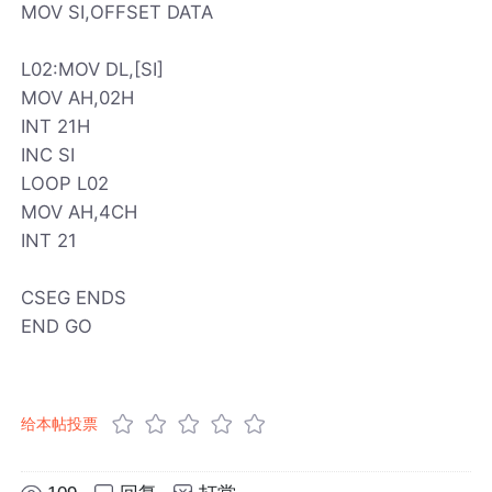
MOV SI,OFFSET DATA
L02:MOV DL,[SI]
MOV AH,02H
INT 21H
INC SI
LOOP L02
MOV AH,4CH
INT 21
CSEG ENDS
END GO
给本帖投票