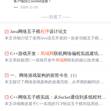
客户端自己socket连接！
2008-11-05
——到底了——
Java网络五子棋
程序
设计论文
本文详细介绍了使用Java语言开发的一款多功能五子棋游
戏，包括本地对战、人机对战、网络对战模式，以及账号
系统、
聊天
功能和棋局保存与读取。游戏采用了Swing图形
C++游戏开发：
局域网
联机网络编程实战避坑指南
界面，JDBC处理数据库交互，通过TCP/IP实现网络通信，
运用链表存储棋局信息。此外，游戏还实现了简单的AI对
本文系统梳理C++游戏开发中
局域网
联机的核心技术难点
战，采用双缓冲技术解决界面闪烁问题，并通过多线程处
与实战避坑方案。重点涵盖UDP/TCP协议选型依据、Sock
理网络同步。
et地址绑定与字节序处理、自定义二进制协议设计（含内
一、网络游戏架构的前世今生（1）
存对齐与协议版本兼容）、状态同步机制（心跳管理、输
入预测、客户端插值）、数据压缩策略，以及跨平台调试
本文探讨了网络游戏架构的发展历程，从早期的帧同步到
（Wireshark、netstat）、安全性校验和成熟中间件（ENet/R
状态同步，涉及网络同步方案的演变，以及如何通过游戏
akNet）应用。内容聚焦实时性要求高的动作类游戏网络实
架构满足用户对流畅性、稳定性的高要求。作者还强调了
现。
C++网络五子棋实战：从Socket通信到多线程对战系统开发
游戏架构的独特性，以及如何根据游戏类型选择合适的网
络同步策略。
本文详细阐述基于C++实现的TCP协议五子棋对战系统，
涵盖客户端-服务器架构设计、多线程服务模型选型、应用