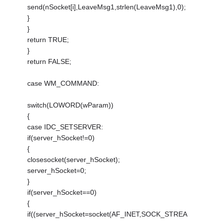
send(nSocket[i],LeaveMsg1,strlen(LeaveMsg1),0);
}
}
return TRUE;
}
return FALSE;
case WM_COMMAND:
switch(LOWORD(wParam))
{
case IDC_SETSERVER:
if(server_hSocket!=0)
{
closesocket(server_hSocket);
server_hSocket=0;
}
if(server_hSocket==0)
{
if((server_hSocket=socket(AF_INET,SOCK_STREA