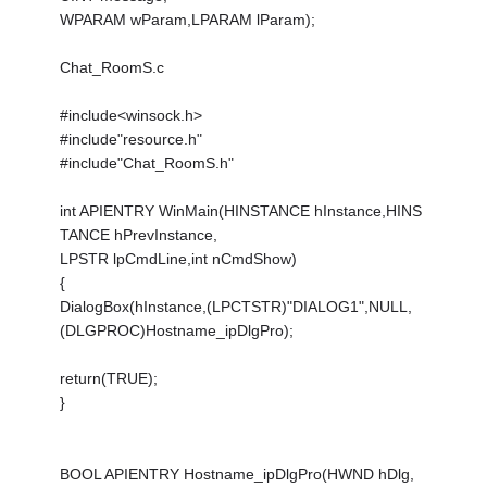
WPARAM wParam,LPARAM lParam);
Chat_RoomS.c
#include<winsock.h>
#include"resource.h"
#include"Chat_RoomS.h"
int APIENTRY WinMain(HINSTANCE hInstance,HINS
TANCE hPrevInstance,
LPSTR lpCmdLine,int nCmdShow)
{
DialogBox(hInstance,(LPCTSTR)"DIALOG1",NULL,
(DLGPROC)Hostname_ipDlgPro);
return(TRUE);
}
BOOL APIENTRY Hostname_ipDlgPro(HWND hDlg,