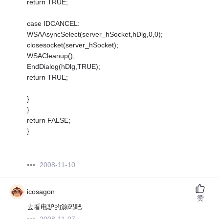
return TRUE;
case IDCANCEL:
WSAAsyncSelect(server_hSocket,hDlg,0,0);
closesocket(server_hSocket);
WSACleanup();
EndDialog(hDlg,TRUE);
return TRUE;
}
}
return FALSE;
}
2008-11-10
icosagon
赞
去看电驴的源码吧