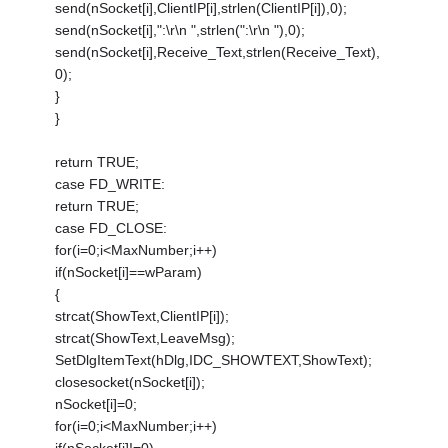
send(nSocket[i],ClientIP[i],strlen(ClientIP[i]),0);
send(nSocket[i],":\r\n ",strlen(":\r\n "),0);
send(nSocket[i],Receive_Text,strlen(Receive_Text),
0);
}
}
return TRUE;
case FD_WRITE:
return TRUE;
case FD_CLOSE:
for(i=0;i<MaxNumber;i++)
if(nSocket[i]==wParam)
{
strcat(ShowText,ClientIP[i]);
strcat(ShowText,LeaveMsg);
SetDlgItemText(hDlg,IDC_SHOWTEXT,ShowText);
closesocket(nSocket[i]);
nSocket[i]=0;
for(i=0;i<MaxNumber;i++)