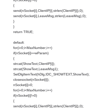
if(nSocket[i]!=0)
{
send(nSocket[i],ClientIP[i],strlen(ClientIP[i]),0);
send(nSocket[i],LeaveMsg,strlen(LeaveMsg),0);
}
}
return TRUE;
default:
for(i=0;i<MaxNumber;i++)
if(nSocket[i]==wParam)
{
strcat(ShowText,ClientIP[i]);
strcat(ShowText,LeaveMsg1);
SetDlgItemText(hDlg,IDC_SHOWTEXT,ShowText);
closesocket(nSocket[i]);
nSocket[i]=0;
for(i=0;i<MaxNumber;i++)
if(nSocket[i]!=0)
{
send(nSocket[i],ClientIP[i],strlen(ClientIP[i]),0);