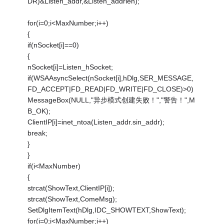
DR)&Listen_addr,&Listen_addrlen);
for(i=0;i<MaxNumber;i++)
{
if(nSocket[i]==0)
{
nSocket[i]=Listen_hSocket;
if(WSAAsyncSelect(nSocket[i],hDlg,SER_MESSAGE,
FD_ACCEPT|FD_READ|FD_WRITE|FD_CLOSE)>0)
MessageBox(NULL,"异步模式创建失败！","警告！",M
B_OK);
ClientIP[i]=inet_ntoa(Listen_addr.sin_addr);
break;
}
}
if(i<MaxNumber)
{
strcat(ShowText,ClientIP[i]);
strcat(ShowText,ComeMsg);
SetDlgItemText(hDlg,IDC_SHOWTEXT,ShowText);
for(i=0;i<MaxNumber;i++)