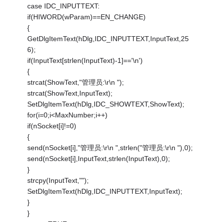
case IDC_INPUTTEXT:
if(HIWORD(wParam)==EN_CHANGE)
{
GetDlgItemText(hDlg,IDC_INPUTTEXT,InputText,25
6);
if(InputText[strlen(InputText)-1]=='\n')
{
strcat(ShowText,"管理员:\r\n ");
strcat(ShowText,InputText);
SetDlgItemText(hDlg,IDC_SHOWTEXT,ShowText);
for(i=0;i<MaxNumber;i++)
if(nSocket[i]!=0)
{
send(nSocket[i],"管理员:\r\n ",strlen("管理员:\r\n "),0);
send(nSocket[i],InputText,strlen(InputText),0);
}
strcpy(InputText,"");
SetDlgItemText(hDlg,IDC_INPUTTEXT,InputText);
}
}