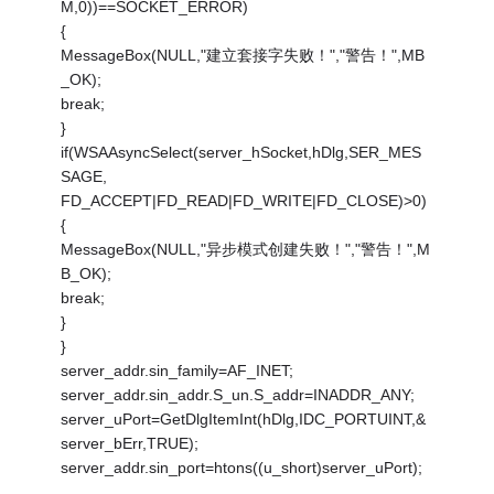
M,0))==SOCKET_ERROR)
{
MessageBox(NULL,"建立套接字失败！","警告！",MB
_OK);
break;
}
if(WSAAsyncSelect(server_hSocket,hDlg,SER_MES
SAGE,
FD_ACCEPT|FD_READ|FD_WRITE|FD_CLOSE)>0)
{
MessageBox(NULL,"异步模式创建失败！","警告！",M
B_OK);
break;
}
}
server_addr.sin_family=AF_INET;
server_addr.sin_addr.S_un.S_addr=INADDR_ANY;
server_uPort=GetDlgItemInt(hDlg,IDC_PORTUINT,&
server_bErr,TRUE);
server_addr.sin_port=htons((u_short)server_uPort);