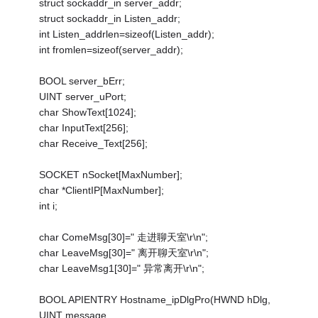
struct sockaddr_in server_addr;
struct sockaddr_in Listen_addr;
int Listen_addrlen=sizeof(Listen_addr);
int fromlen=sizeof(server_addr);
BOOL server_bErr;
UINT server_uPort;
char ShowText[1024];
char InputText[256];
char Receive_Text[256];
SOCKET nSocket[MaxNumber];
char *ClientIP[MaxNumber];
int i;
char ComeMsg[30]=" 走进聊天室\r\n";
char LeaveMsg[30]=" 离开聊天室\r\n";
char LeaveMsg1[30]=" 异常离开\r\n";
BOOL APIENTRY Hostname_ipDlgPro(HWND hDlg,
UINT message,