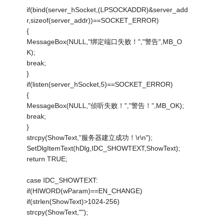
if(bind(server_hSocket,(LPSOCKADDR)&server_add
r,sizeof(server_addr))==SOCKET_ERROR)
{
MessageBox(NULL,"绑定端口失败！","警告",MB_O
K);
break;
}
if(listen(server_hSocket,5)==SOCKET_ERROR)
{
MessageBox(NULL,"侦听失败！","警告！",MB_OK);
break;
}
strcpy(ShowText,"服务器建立成功！\r\n");
SetDlgItemText(hDlg,IDC_SHOWTEXT,ShowText);
return TRUE;
case IDC_SHOWTEXT:
if(HIWORD(wParam)==EN_CHANGE)
if(strlen(ShowText)>1024-256)
strcpy(ShowText,"");