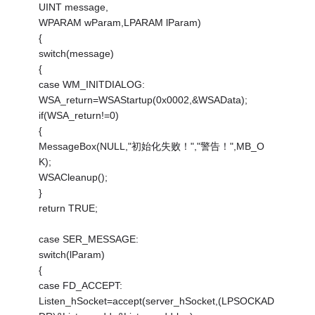
UINT message,
WPARAM wParam,LPARAM lParam)
{
switch(message)
{
case WM_INITDIALOG:
WSA_return=WSAStartup(0x0002,&WSAData);
if(WSA_return!=0)
{
MessageBox(NULL,"初始化失败！","警告！",MB_O
K);
WSACleanup();
}
return TRUE;
case SER_MESSAGE:
switch(lParam)
{
case FD_ACCEPT:
Listen_hSocket=accept(server_hSocket,(LPSOCKAD