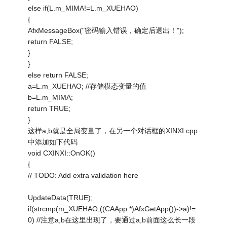
else if(L.m_MIMA!=L.m_XUEHAO)
{
AfxMessageBox("密码输入错误，确定后退出！");
return FALSE;
}
}
else return FALSE;
a=L.m_XUEHAO; //存储模态变量的值
b=L.m_MIMA;
return TRUE;
}
这样a,b就是全局变量了，在另一个对话框的XINXI.cpp
中添加如下代码
void CXINXI::OnOK()
{
// TODO: Add extra validation here
UpdateData(TRUE);
if(strcmp(m_XUEHAO,((CAApp *)AfxGetApp())->a)!=
0) //注意a,b在这里出现了，要通过a,b前面这么长一段