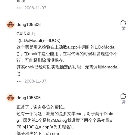
帮顶
2008-11-07
deng105506
赞
CXINXI L;
if(L.DoModal()==IDOK)
这个我是用来检验在主函数a.cpp中用到的L.DoModal
()，在onok中是否能用，在写代码的时候我发现这个不
行，可能是删除后没保存.
其实onok已经可以实现确定的功能，无需调用domoda
l()
2008-11-07
deng105506
赞
正常了，谢谢各位的帮忙。
还有一个问题：我建的是多文本exe，对于两个Dialo
g，因为第1个是模态Dialog我设置了两个全局变量a
[9],b[100]在a.cpp(a为工程名).
部分程序如下：//a.cpp