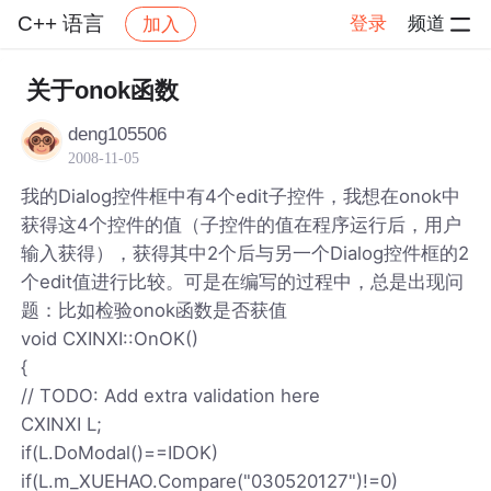
C++ 语言
登录
频道
加入
帖子详情
社区
C++ 语言
关于onok函数
deng105506
2008-11-05
我的Dialog控件框中有4个edit子控件，我想在onok中
获得这4个控件的值（子控件的值在程序运行后，用户
输入获得），获得其中2个后与另一个Dialog控件框的2
个edit值进行比较。可是在编写的过程中，总是出现问
题：比如检验onok函数是否获值
void CXINXI::OnOK()
{
// TODO: Add extra validation here
CXINXI L;
if(L.DoModal()==IDOK)
if(L.m_XUEHAO.Compare("030520127")!=0)