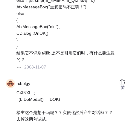
else if (strcmp(m_XMIMA,m_QMIMA)!=0)
AfxMessageBox("重复密码不正确！");
else
{
AfxMessageBox("ok!");
CDialog::OnOK();
}
}
结果它不识别a和b,是不是引用它们时，有什么要注意
的？
2008-11-07
rcbblgy
赞
CXINXI L;
if(L.DoModal()==IDOK)
楼主这个是想干吗呢？？实便化然后产生对话框？？
去掉这两句试试。