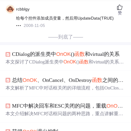
rcbblgy
赞
给每个控件添加成员变量，然后用UpdateData(TRUE)
2008-11-05
——到底了——
CDialog的派生类中
OnOK
()
函数
和virtual的关系
本文探讨了CDialog派生类中
OnOK
()
函数
和virtual的关系。
插入对话框建立CMyDialog类后，分析了ID为IDOK和IDC
_BUTTON1按钮消息映射
函数
的实现差异，指出IDOK按
总结
OnOK
、OnCancel、OnDestroy
函数
之间的区别
钮特殊在要实现数据交换。还介绍了
OnOK
()的来龙去脉，
以及afx_msg的作用，并提及.Net Framework Library替代MF
本文解析了MFC中对话框关闭的详细流程，包括OnClos
C的趋势。
e、OnDestroy、
OnOk
和OnCancel等
函数
的作用及调用顺
序，揭示了对话框响应用户关闭操作的具体机制。
MFC中解决回车和ESC关闭的问题，重载
OnOk
(),O
本文介绍解决MFC对话框问题的两种思路，重点讲解重载
OnOk
()、OnCancel()
函数
的方法。还对比了
OnOK
()、OnCa
ncel()、OnClose()、OnDestroy()的区别及按键调用情况，指