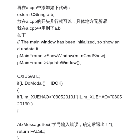
再在a.cpp中添加如下代码：
extern CString a,b;
放在a.cpp的开头几行就可以，具体地方无所谓
我在a.cpp中用到了a,b
如下
// The main window has been initialized, so show an
d update it.
pMainFrame->ShowWindow(m_nCmdShow);
pMainFrame->UpdateWindow();
CXIUGAI L;
if(L.DoModal()==IDOK)
{
if(L.m_XUEHAO<"030520101"||L.m_XUEHAO>"0305
20130")
{
AfxMessageBox("学号输入错误，确定后退出！");
return FALSE;
}