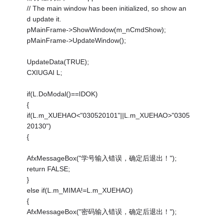
// The main window has been initialized, so show an
d update it.
pMainFrame->ShowWindow(m_nCmdShow);
pMainFrame->UpdateWindow();
UpdateData(TRUE);
CXIUGAI L;
if(L.DoModal()==IDOK)
{
if(L.m_XUEHAO<"030520101"||L.m_XUEHAO>"0305
20130")
{
AfxMessageBox("学号输入错误，确定后退出！");
return FALSE;
}
else if(L.m_MIMA!=L.m_XUEHAO)
{
AfxMessageBox("密码输入错误，确定后退出！");