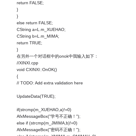
return FALSE;
}
}
else return FALSE;
CString a=L.m_XUEHAO;
CString b=L.m_MIMA;
return TRUE;
}
在另外一个对话框中的onok中我输入如下：
//XINXI.cpp
void CXINXI::OnOK()
{
// TODO: Add extra validation here
UpdateData(TRUE);
if(strcmp(m_XUEHAO,a)!=0)
AfxMessageBox("学号不正确！");
else if (strcmp(m_JMIMA,b)!=0)
AfxMessageBox("密码不正确！");