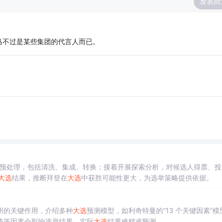
发表回
马不过是某些集团的代言人而已。
预处理，包括清洗、集成、转换；接着开展探索分析，对候选人得票、投
大选
结果，推断拜登在
大选
中获胜可能性更大，为选举策略提供依据。
州的关键作用，介绍多种
大选
预测模型，如利奇特曼的“13 个关键因素”模
济等因素会影响选举结果，实际
大选
结果难精准预测。