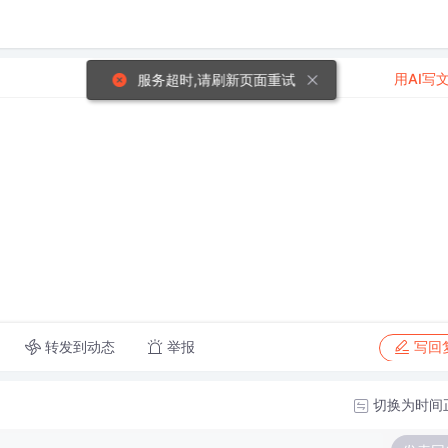
用AI写
服务超时,请刷新页面重试
转发到动态
举报
写回
切换为时间