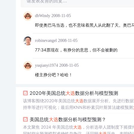
请发表友善的回复…
dbWindy
2008-11-05
即使奥巴马当选，也不意味着黑人从此翻了天。奥巴
robinevangel
2008-11-05
77:34票现在，有挣分的意思，但不会被删的
yuqianyi1974
2008-11-05
楼主挣分吧？哈哈！
2020年美国总统
大选
数据分析与模型预测
该博客围绕2020年美国总统
大选
数据展开分析。先进行数据
持率等进行可视化；最后用KNN和朴素贝叶斯算法建模预测
美国总统
大选
数据分析与模型预测？
本文聚焦 2024 年美国总统
大选
，分析选举人团制度下摇摆
同时指出预测模型准确性存争议，还回顾
大选
历史，表明经