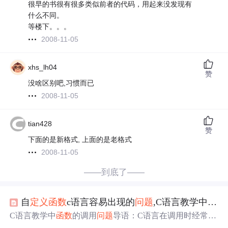
很早的书很有很多类似前者的代码，用起来没发现有
什么不同。
等楼下。。。
2008-11-05
xhs_lh04
赞
没啥区别吧,习惯而已
2008-11-05
tian428
赞
下面的是新格式, 上面的是老格式
2008-11-05
——到底了——
自
定义
函数
c语言容易出现的
问题
,C语言教学中
函数
C语言教学中
函数
的调用
问题
导语：C语言在调用时经常会
遇到各种各样的
问题
，下面就由小编为大家介绍一下C语