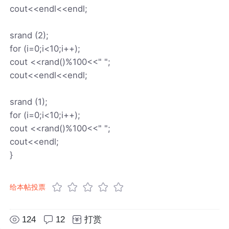
cout<<endl<<endl;
srand (2);
for (i=0;i<10;i++);
cout <<rand()%100<<" ";
cout<<endl<<endl;
srand (1);
for (i=0;i<10;i++);
cout <<rand()%100<<" ";
cout<<endl;
}
给本帖投票
124
12
打赏