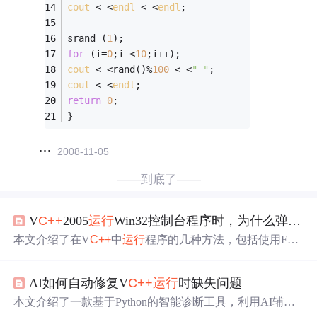
cout
 < <
endl
 < <
endl
; 
srand (
1
); 
for
 (i=
0
;i <
10
;i++); 
cout
 < <rand()%
100
 < <
" "
; 
cout
 < <
endl
; 
return
0
;
}
2008-11-05
——到底了——
V
C++
2005
运行
Win32控制台程序时，为什么弹不出控制台窗口（无法看到
本文介绍了在V
C++
中
运行
程序的几种方法，包括使用F5
和Ctrl+F5的不同效果，以及如何通过添加特定代码使程序
暂停以便观察
运行
结果。还讨论了getchar()和system("paus
AI如何自动修复V
C++
运行
时缺失问题
e")的使用场景。
本文介绍了一款基于Python的智能诊断工具，利用AI辅助
开发实现对V
C++
运行
时缺失问题的全自动检测与修复。