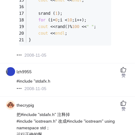
cout
 <<
endl
 <<
endl
; 
	srand (
1
); 
for
 (i=
0
;i <
10
;i++); 
cout
 <<rand()%
100
 <<
" "
; 
cout
 <<
endl
; 
}
2008-11-05
lzh9955
赞
#include "stdafx.h
2008-11-05
thecrypig
赞
把#include "stdafx.h" 注释掉
#include "iostream.h" 改成#include "iostream" using
namespace std；
运行正确的啊