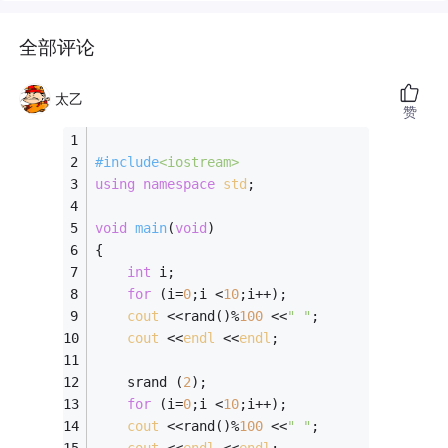
全部评论
太乙
赞
#
include
<iostream>
using
namespace
std
;
void
main
(
void
)
{ 
int
 i; 
for
 (i=
0
;i <
10
;i++); 
cout
 <<rand()%
100
 <<
" "
; 
cout
 <<
endl
 <<
endl
; 
	srand (
2
); 
for
 (i=
0
;i <
10
;i++); 
cout
 <<rand()%
100
 <<
" "
; 