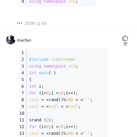
using
namespace
std
;
2008-11-05
macfan
赞
#
include
<iostream>
using
namespace
std
; 
int
main
( )
{ 
int
 i; 
for
 (i=
0
;i <
10
;i++); 
cout
 < <rand()%
100
 < <
" "
; 
cout
 < <
endl
 < <
endl
; 
srand (
2
); 
for
 (i=
0
;i <
10
;i++); 
cout
 < <rand()%
100
 < <
" "
; 