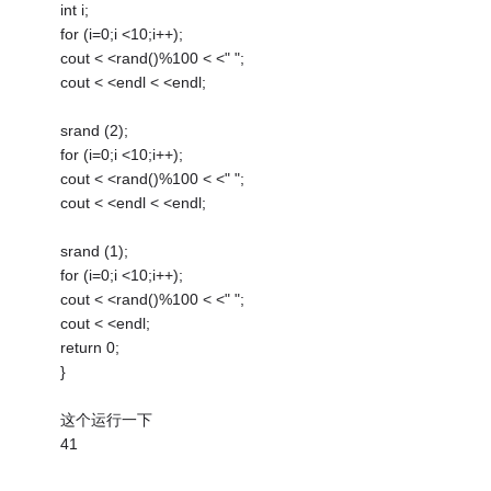
int i;
for (i=0;i <10;i++);
cout < <rand()%100 < <" ";
cout < <endl < <endl;
srand (2);
for (i=0;i <10;i++);
cout < <rand()%100 < <" ";
cout < <endl < <endl;
srand (1);
for (i=0;i <10;i++);
cout < <rand()%100 < <" ";
cout < <endl;
return 0;
}
这个运行一下
41