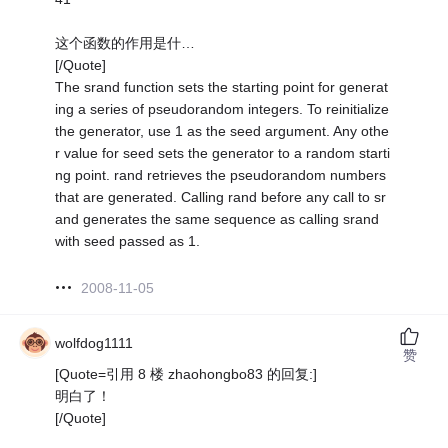
这个函数的作用是什…
[/Quote]
The srand function sets the starting point for generat
ing a series of pseudorandom integers. To reinitialize
the generator, use 1 as the seed argument. Any othe
r value for seed sets the generator to a random starti
ng point. rand retrieves the pseudorandom numbers
that are generated. Calling rand before any call to sr
and generates the same sequence as calling srand
with seed passed as 1.
2008-11-05
wolfdog1111
赞
[Quote=引用 8 楼 zhaohongbo83 的回复:]
明白了！
[/Quote]