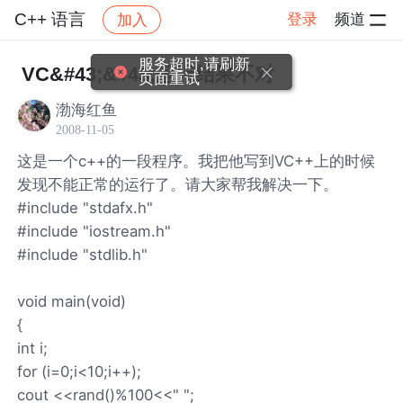
C++ 语言
登录
频道
加入
帖子详情
社区
C++ 语言
服务超时,请刷新
VC&#43;&#43;运行结果不对
页面重试
渤海红鱼
2008-11-05
这是一个c++的一段程序。我把他写到VC++上的时候
发现不能正常的运行了。请大家帮我解决一下。
#include "stdafx.h"
#include "iostream.h"
#include "stdlib.h"
void main(void)
{
int i;
for (i=0;i<10;i++);
cout <<rand()%100<<" ";