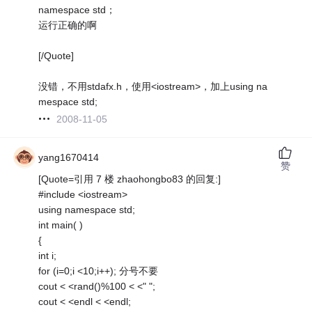
namespace std；
运行正确的啊
[/Quote]
没错，不用stdafx.h，使用<iostream>，加上using na
mespace std;
2008-11-05
yang1670414
赞
[Quote=引用 7 楼 zhaohongbo83 的回复:]
#include <iostream>
using namespace std;
int main( )
{
int i;
for (i=0;i <10;i++); 分号不要
cout < <rand()%100 < <" ";
cout < <endl < <endl;