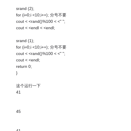
srand (2);
for (i=0;i <10;i++); 分号不要
cout < <rand()%100 < <" ";
cout < <endl < <endl;
srand (1);
for (i=0;i <10;i++); 分号不要
cout < <rand()%100 < <" ";
cout < <endl;
return 0;
}
这个运行一下
41
45
41