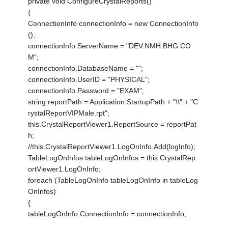
private void ConfigureCrystalReports()
{
ConnectionInfo connectionInfo = new ConnectionInfo
();
connectionInfo.ServerName = "DEV.NMH.BHG.CO
M";
connectionInfo.DatabaseName = "";
connectionInfo.UserID = "PHYSICAL";
connectionInfo.Password = "EXAM";
string reportPath = Application.StartupPath + "\\" + "C
rystalReportVIPMale.rpt";
this.CrystalReportViewer1.ReportSource = reportPat
h;
//this.CrystalReportViewer1.LogOnInfo.Add(logInfo);
TableLogOnInfos tableLogOnInfos = this.CrystalRep
ortViewer1.LogOnInfo;
foreach (TableLogOnInfo tableLogOnInfo in tableLog
OnInfos)
{
tableLogOnInfo.ConnectionInfo = connectionInfo;