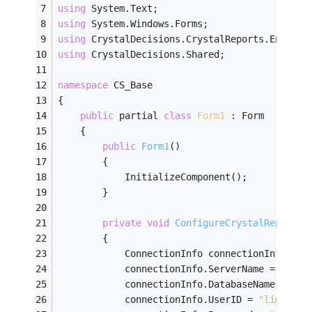
using
 System.Text;
using
 System.Windows.Forms;
using
 CrystalDecisions.CrystalReports.Engine;
using
 CrystalDecisions.Shared;
namespace
 CS_Base
{
public
 partial 
class
Form1
 :
 Form
    {
public
Form1
()
        {
            InitializeComponent();
        }
private
void
ConfigureCrystalReports
(
        {
            ConnectionInfo connectionInfo = 
n
            connectionInfo.ServerName = 
"dhol
            connectionInfo.DatabaseName = 
"No
            connectionInfo.UserID = 
"limitedP