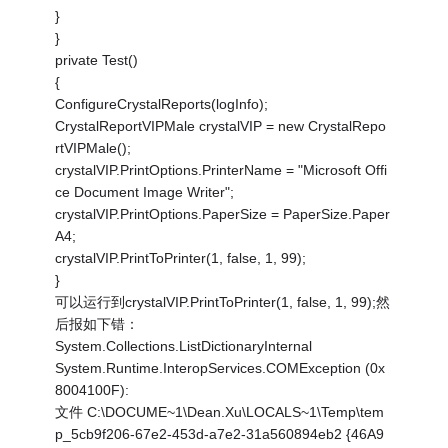
}
}
private Test()
{
ConfigureCrystalReports(logInfo);
CrystalReportVIPMale crystalVIP = new CrystalRepo
rtVIPMale();
crystalVIP.PrintOptions.PrinterName = "Microsoft Offi
ce Document Image Writer";
crystalVIP.PrintOptions.PaperSize = PaperSize.Paper
A4;
crystalVIP.PrintToPrinter(1, false, 1, 99);
}
可以运行到crystalVIP.PrintToPrinter(1, false, 1, 99);然
后报如下错：
System.Collections.ListDictionaryInternal
System.Runtime.InteropServices.COMException (0x
8004100F):
文件 C:\DOCUME~1\Dean.Xu\LOCALS~1\Temp\tem
p_5cb9f206-67e2-453d-a7e2-31a560894eb2 {46A9