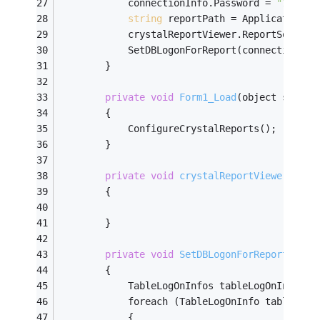
            connectionInfo.Password = 
"1234"
;
string
 reportPath = Application.S
            crystalReportViewer.ReportSource 
            SetDBLogonForReport(connectionInf
        }
private
void
Form1_Load
(object sender
        {
            ConfigureCrystalReports();
        }
private
void
crystalReportViewer_Load
        {
        }
private
void
SetDBLogonForReport
(Conn
        {
            TableLogOnInfos tableLogOnInfos =
            foreach (TableLogOnInfo tableLogO
            {