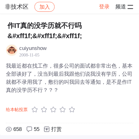
非技术区
登录
频道
加入
帖子详情
社区
非技术区
作IT真的没学历就不行吗
&#xff1f;&#xff1f;&#xff1f;
cuiyunshow
2008-11-05
我最近都在找工作，很多公司的面试都非常出色，基本
全部谈好了，没当到最后我跟他们说我没有学历，公司
就都不录用我了，敷衍的叫我回去等通知，是不是作IT
真的没学历不行？？？
给本帖投票
658
55
打赏