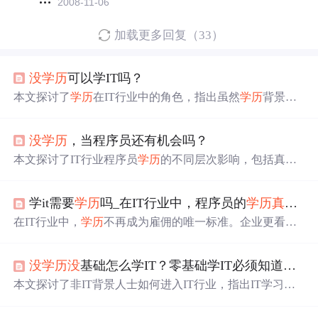
2008-11-06
加载更多回复（33）
没
学历
可以学IT吗？
本文探讨了
学历
在IT行业中的角色，指出虽然
学历
背景对
程序员有一定影响，但工
作
能力和个人努力更为重要。即
使
没
有高
学历
，通过持续学习和提升技术实力，也能在IT
没
学历
，当程序员还有机会吗？
领域取得成功。
本文探讨了IT行业程序员
学历
的不同层次影响，包括真
没
学历
、大专、本科和研究生，强调了技术能力和经验在求
职中的关键
作
用，并提供了
学历
提升途径。
学it需要
学历
吗_在IT行业中，程序员的
学历
真的
重
在IT行业中，
学历
不再成为雇佣的唯一标准。企业更看重
实际技术和解决问题的能力，许多高薪职位并不严格要求
高
学历
。IT行业注重实践和逻辑能力，许多自学成才的技
没
学历
没
基础怎么学IT？零基础学IT必须知道的事！
术人才也能在行业中崭露头角。尽管
学历
可能反映一定的
学习能力，但在快速发展的IT领域，技术实力和项目经验
本文探讨了非IT背景人士如何进入IT行业，指出IT学习不
才是关键。
依赖
学历
与基础，强调实践与自我提升的重要性。分析自
学与培训的利弊，推荐面授培训
作
为零基础学习者的优选