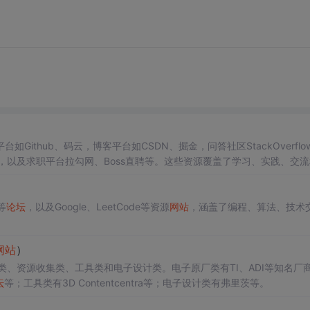
thub、码云，博客平台如CSDN、掘金，问答社区StackOverflo
ode，以及求职平台拉勾网、Boss直聘等。这些资源覆盖了学习、实践、交
等
论坛
，以及Google、LeetCode等资源
网站
，涵盖了编程、算法、技术
网站
）
类、资源收集类、工具类和电子设计类。电子原厂类有TI、ADI等知名厂
坛
等；工具类有3D Contentcentra等；电子设计类有弗里茨等。