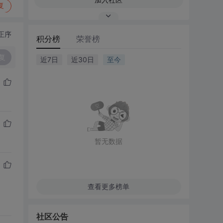
复
正序
积分榜
荣誉榜
复
近7日
近30日
至今
暂无数据
查看更多榜单
社区公告