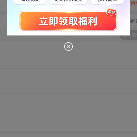
转发到动态
举报
写回
切换为时间
发表回