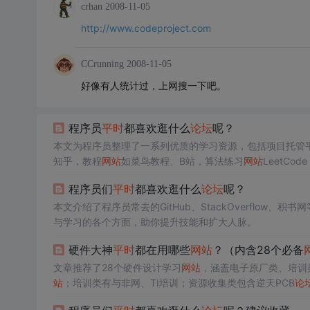
crhan
2008-11-05
http://www.codeproject.com
CCrunning
2008-11-05
好像有人统计过，上网搜一下吧。
程序员
平时
都喜欢逛什么
论坛
呢？
本文为程序员整理了一系列优质的学习资源，包括项目托管平台如Gi
知乎，教程
网站
如菜鸟教程、B站，算法练习
网站
LeetC
职的全方位需求，是提升技术能力的宝贵途径。
程序员们
平时
都喜欢逛什么
论坛
呢？
本文介绍了程序员常去的GitHub、StackOverflow、积书网
与学习的各个方面，助你提升技能和扩大人脉。
硬件大神
平时
都在用哪些
网站
？（内含28个必备
文章推荐了28个硬件设计学习
网站
，涵盖电子原厂类、培训
站
；培训类有与非网、TI培训；资源收集类包含逆天PCB
论