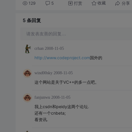
129
5
打赏
分享
收藏
5 条
回复
请发表友善的回复…
crhan
2008-11-05
http://www.codeproject.com
国外的
wind00sky
2008-11-05
这个网站是关于VC++的多一点吧。
fanjunwu
2008-11-05
我上csdn和peidy这两个论坛.
还有一个cnbeta;
看资讯.