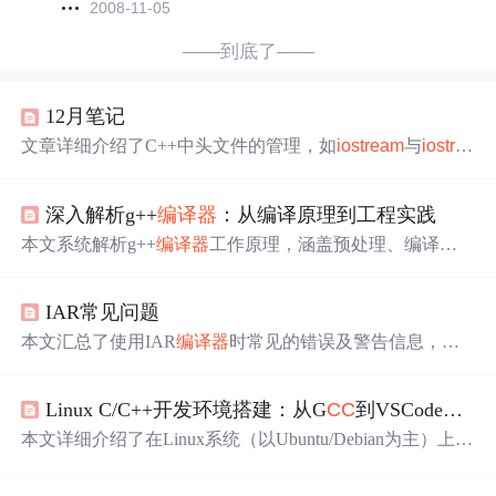
2008-11-05
——到底了——
12月笔记
文章详细介绍了C++中头文件的管理，如
iostream
与
iostre
am
.h的区别，以及命名空间std的使用。特别提到string.h与
C++标准库string的关系。同时探讨了左值、右值、引用的
深入解析g++
编译器
：从编译原理到工程实践
概念及其在C++中的应用。
本文系统解析g++
编译器
工作原理，涵盖预处理、编译、
汇编、链接四阶段核心机制；深入对比静态链接与动态链
接的适用场景与权衡；详解关键编译选项（-Wall、-O2、-s
IAR常见问题
td=c++17、-g等）在诊断、优化与标准兼容中的作用；阐
述Makefile与CMake构建管理、头文件/库路径控制、性能
本文汇总了使用IAR
编译器
时常见的错误及警告信息，并
剖析（-pg）、交叉编译及典型链接错误（undefined referen
提供了详细的解决方案。包括如何处理编译警告、未定义
ce、multiple definition）的根因与解决方案。
的外部引用、段定义过长、分支到未对齐地址等问题。
Linux C/C++开发环境搭建：从G
CC
到VSCode的完整指南
本文详细介绍了在Linux系统（以Ubuntu/Debian为主）上搭
建完整C/C++开发环境的全过程，涵盖G
CC
/GDB编译调试
工具链安装、VSCode配置（含C/C++扩展、tasks.json与lau