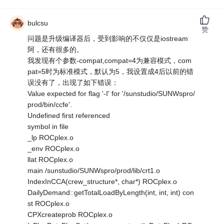
bulcsu
赞
问题是升级编译器后，受到影响的不仅仅是iostream
阿，还有很多的。
我发现有个参数-compat,compat=4为兼容模式，com
pat=5时为标准模式，默认为5，我设置成4后以前的错
误没有了，出现了如下错误：
Value expected for flag '-I' for '/sunstudio/SUNWspro/
prod/bin/ccfe'.
Undefined first referenced
symbol in file
_lp ROCplex.o
_env ROCplex.o
llat ROCplex.o
main /sunstudio/SUNWspro/prod/lib/crt1.o
IndexInCCA(crew_structure*, char*) ROCplex.o
DailyDemand::getTotalLoadByLength(int, int, int) con
st ROCplex.o
CPXcreateprob ROCplex.o