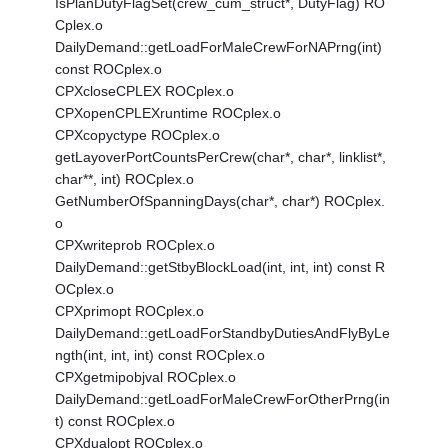
IsPlanDutyFlagSet(crew_cum_struct*, DutyFlag) RO
Cplex.o
DailyDemand::getLoadForMaleCrewForNAPrng(int)
const ROCplex.o
CPXcloseCPLEX ROCplex.o
CPXopenCPLEXruntime ROCplex.o
CPXcopyctype ROCplex.o
getLayoverPortCountsPerCrew(char*, char*, linklist*,
char**, int) ROCplex.o
GetNumberOfSpanningDays(char*, char*) ROCplex.
o
CPXwriteprob ROCplex.o
DailyDemand::getStbyBlockLoad(int, int, int) const R
OCplex.o
CPXprimopt ROCplex.o
DailyDemand::getLoadForStandbyDutiesAndFlyByLe
ngth(int, int, int) const ROCplex.o
CPXgetmipobjval ROCplex.o
DailyDemand::getLoadForMaleCrewForOtherPrng(in
t) const ROCplex.o
CPXdualopt ROCplex.o