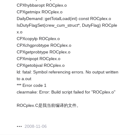
CPXhybbaropt ROCplex.o
CPXgetmipx ROCplex.o
DailyDemand::getTotalLoad(int) const ROCplex.o
IsDutyFlagSet(crew_cum_struct*, DutyFlag) ROCple
x.o
CPXcopylp ROCplex.o
CPXchgprobtype ROCplex.o
CPXgetprobtype ROCplex.o
CPXmipopt ROCplex.o
CPXgetobjval ROCplex.o
ld: fatal: Symbol referencing errors. No output written
to a.out
*** Error code 1
clearmake: Error: Build script failed for "ROCplex.o"
ROCplex.C是我当前编译的文件。
2008-11-06