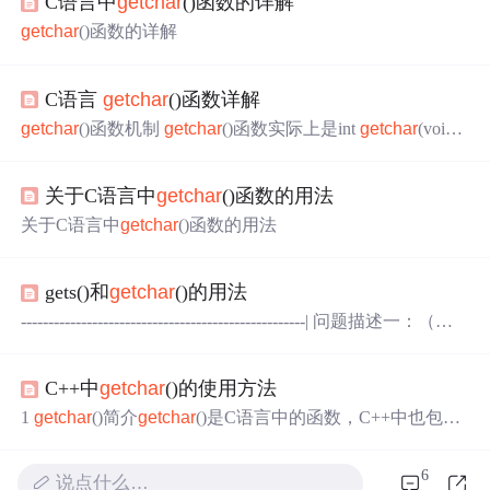
C语言中
getchar
()函数的详解
getchar
()函数的详解
C语言
getchar
()函数详解
getchar
()函数机制
getchar
()函数实际上是int
getchar
(voi
d)，所以它返回的是ASCII码，所以只要是ASCII码表里有
的字符它都能读取出来。在调用
getchar
()函数时，编译器
关于C语言中
getchar
()函数的用法
会依次读取用户键入缓存区的
一个
字符(注意这里只读取
一
个
字符，如果缓存区有多个字符，那么将会读取上一次被
关于C语言中
getchar
()函数的用法
读取字符的下
一个
字符)，如果缓存区没有用户键入的字
符，那么编译器会等待用户键入并回车后再执行下一步 (注
意键入后的回车键也算
一个
字符，输出时直接换行)。 来几
gets()和
getchar
()的用法
个例子： int main() { ch
----------------------------------------------------| 问题描述一：（分
析scanf()和
getchar
()读取字符） |-----------------------------------
---------------scanf(),
getchar
()等都是标准输入函数，一般人
C++中
getchar
()的使用方法
都会觉得这几个函数非常简单，没什么特殊的。但是有时
候却就是因...
1
getchar
()简介
getchar
()是C语言中的函数，C++中也包含
了该函数。
getchar
()函数的作用是从标准的输入stdin中读
取字符。也就是说，
getchar
()函数以字符为单位对输入的
6
说点什么…
数据进行读取。2
getchar
()读取缓冲区方式在控制台中通