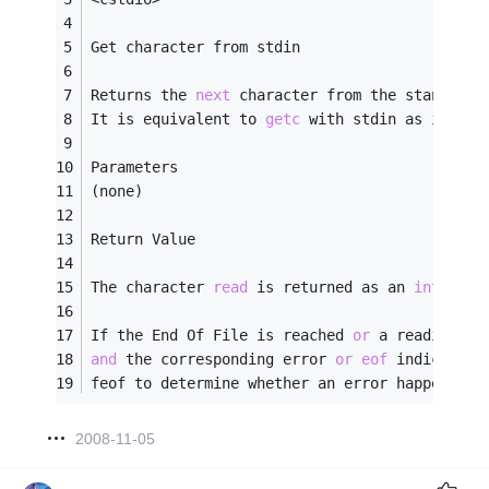
Get character from stdin
Returns the 
next
 character from the standard 
It is equivalent to 
getc
 with stdin as its ar
Parameters
(none)
Return Value
The character 
read
 is returned as an 
int
 valu
If the End Of File is reached 
or
 a reading er
and
 the corresponding error 
or
eof
 indicator 
feof to determine whether an error happened 
o
2008-11-05