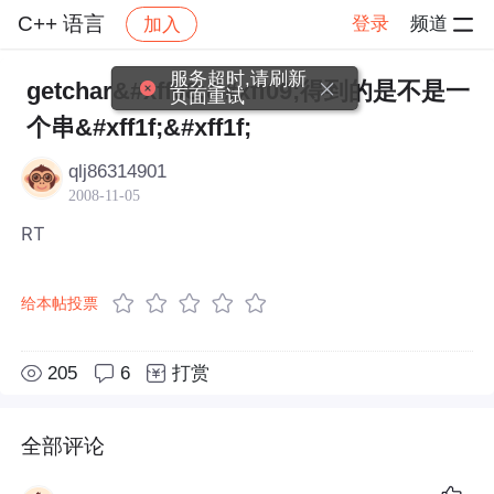
C++ 语言
登录
频道
加入
帖子详情
社区
C++ 语言
服务超时,请刷新
getchar&#xff08;&#xff09;得到的是不是一
页面重试
个串&#xff1f;&#xff1f;
qlj86314901
2008-11-05
RT
给本帖投票
205
6
打赏
全部评论