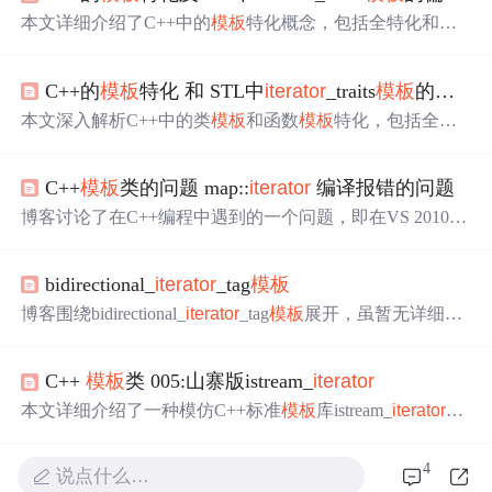
本文详细介绍了C++中的
模板
特化概念，包括全特化和偏
特化，并通过具体的代码示例解释了如何对类
模板
和函数
模板
进行特化。此外，还深入探讨了STL中
iterator
_traits的
C++的
模板
特化 和 STL中
iterator
_traits
模板
的偏特化
偏特化实现。
本文深入解析C++中的类
模板
和函数
模板
特化，包括全特
化、偏特化及STL中
iterator
_traits的特化应用。通过实例说
明如何对
模板
参数指定特定类型，以实现更精细的代码定
C++
模板
类的问题 map::
iterator
编译报错的问题
制。
博客讨论了在C++编程中遇到的一个问题，即在VS 2010下
::
k;`在Linux环境下报错，提示预
编译通过的`map
iterator
期';'。解决方案是使用`typename map
::
k;`来告知
iterator
bidirectional_
iterator
_tag
模板
编译器`
`是一个类型。这个问题涉及到
和编译
iterator
模板
器对类型识别的差异，并引用了相关资源进行深入解释。
博客围绕bidirectional_
iterator
_tag
模板
展开，虽暂无详细内
容，但从标题可知与C++开发相关。该
模板
在C++开发中
可能有特定用途，能助力开发者实现特定功能。
C++
模板
类 005:山寨版istream_
iterator
本文详细介绍了一种模仿C++标准
模板
库istream_
iterator
的
方法，通过自定义类CMyistream_
iterator
实现迭代器的功
能，用于从输入流中读取数据。文章通过具体示例解释了
4
说点什么…
如何重载运算符*和++，并展示了如何在main函数中使用自