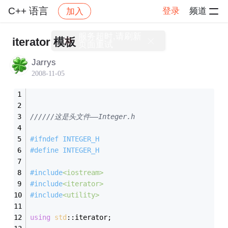
C++ 语言
登录
频道
加入
帖子详情
社区
C++ 语言
iterator 模板
Jarrys
2008-11-05
//////这是头文件——Integer.h
#
ifndef
	INTEGER_H
#
define
	INTEGER_H
#
include
<iostream>
#
include
<iterator>
#
include
<utility>
using
std
::iterator;