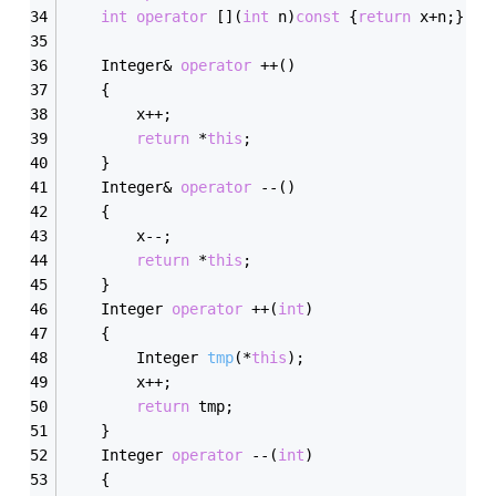
int
operator
 [](
int
 n)
const
	{
return
 x+n;}
	Integer& 
operator
 ++()
	{
		x++;
return
 *
this
;
	}
	Integer& 
operator
 --()
	{
		x--;
return
 *
this
;
	}
	Integer 
operator
 ++(
int
)
	{
Integer 
tmp
(*
this
)
;
		x++;
return
 tmp;
	}
	Integer 
operator
 --(
int
)
	{