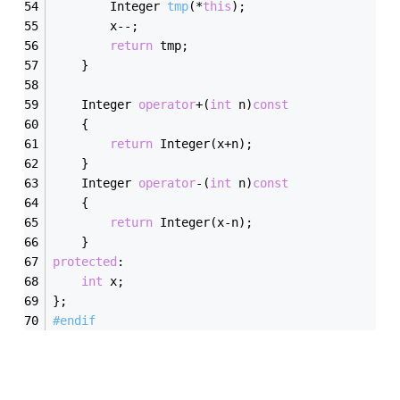
Integer 
tmp
(*
this
)
;
		x--;
return
 tmp;
	}
	Integer 
operator
+(
int
 n)
const
	{
return
 Integer(x+n);
	}
	Integer 
operator
-(
int
 n)
const
	{
return
 Integer(x-n);
	}
protected
:
int
 x;
};
#
endif