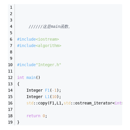
//////这是main函数。
#
include
<iostream>
#
include
<algorithm>
#
include
"Integer.h"
int
main
()
{
Integer 
F1
(
-1
)
;
Integer 
L1
(
10
)
;
std
::copy(F1,L1,
std
::ostream_iterator<
int
>(
s
return
0
;
}