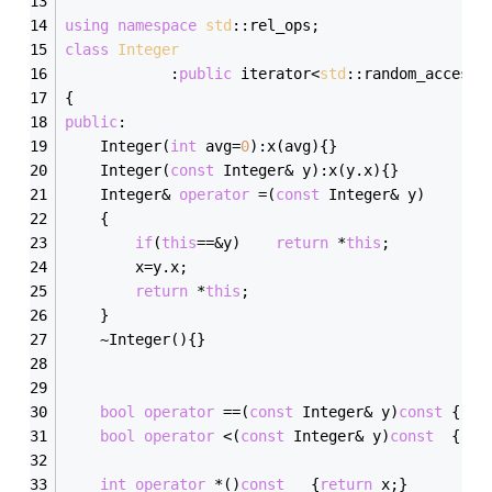
using
namespace
std
::rel_ops;
class
Integer
			:
public
 iterator<
std
::random_access_
{
public
:
	Integer(
int
 avg=
0
):x(avg){}
	Integer(
const
 Integer& y):x(y.x){}
	Integer& 
operator
 =(
const
 Integer& y)
	{
if
(
this
==&y)	
return
 *
this
;
		x=y.x;
return
 *
this
;
	}
	~Integer(){}
bool
operator
 ==(
const
 Integer& y)
const
	{
ret
bool
operator
 <(
const
 Integer& y)
const
	{
ret
int
operator
 *()
const
	{
return
 x;}