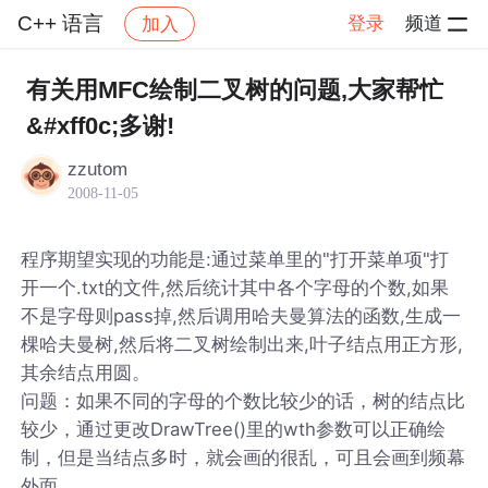
C++ 语言
登录
频道
加入
帖子详情
社区
C++ 语言
有关用MFC绘制二叉树的问题,大家帮忙
&#xff0c;多谢!
zzutom
2008-11-05
程序期望实现的功能是:通过菜单里的"打开菜单项"打
开一个.txt的文件,然后统计其中各个字母的个数,如果
不是字母则pass掉,然后调用哈夫曼算法的函数,生成一
棵哈夫曼树,然后将二叉树绘制出来,叶子结点用正方形,
其余结点用圆。
问题：如果不同的字母的个数比较少的话，树的结点比
较少，通过更改DrawTree()里的wth参数可以正确绘
制，但是当结点多时，就会画的很乱，可且会画到频幕
外面。