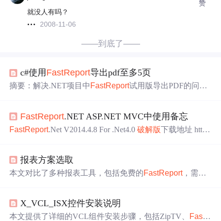
赞
就没人有吗？
2008-11-06
——到底了——
c#使用
Fast
Report
导出pdf至多5页
摘要：解决.NET项目中
Fast
Report
试用版导出PDF的问
题。试用版限制为5页并带DEMOVERSION水印，需替换
破解版
DLL文件。操作步骤：1）下载
破解版
文件；2）删
Fast
Report
.NET ASP.NET MVC中使用备忘
除原
Fast
Report
引用；3）添加
破解版
DLL引用；4）复制
所有破解文件至指定位置。替换完成后即可正常生成完整P
Fast
Report
.Net V2014.4.8 For .Net4.0
破解版
下载地址 htt
DF报表。
p://pan.baidu.com/s/1bYIgAa 1.Designer.exe设计模板 设计模
板的时候我使用的数据源是BusinessObjectDataSource，这
报表方案选取
种可以绑定List<Model> 使用DataTable数据源的需要 Table
DataSou...
本文对比了多种报表工具，包括免费的
Fast
Report
，需授
权的Fine
Report
，基于ASP.NET的
Report
Viewer，Compone
ntOne的收费组件，以及Java的Jasper
Report
。讨论了各自
X_VCL_ISX控件安装说明
的优缺点，如复杂度、文档支持和版权问题，为开发者选
择合适的报表解决方案提供了指导。
本文提供了详细的VCL组件安装步骤，包括ZipTV、
Fast
R