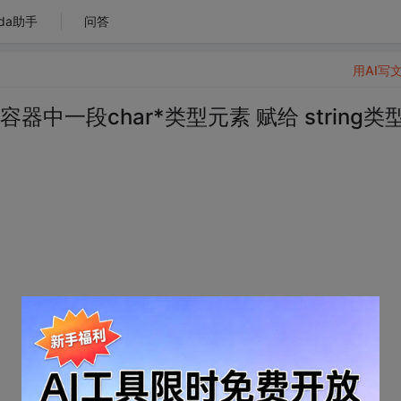
da助手
问答
用AI写
r容器中一段char*类型元素 赋给 string类