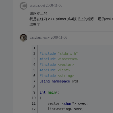
ysysbaobei
2008-11-06
谢谢楼上的
我是在练习 c++ primer 第4版书上的程序，用的vc6
结贴了
yangkunhenry
2008-11-06
#
include
"stdafx.h"
#
include
<iostream> 
#
include
<vector> 
#
include
<list> 
#
include
<string> 
using
namespace
std
; 
int
main
()
{ 
vector
 <
char
*> cvec; 
list
<
string
> svec; 