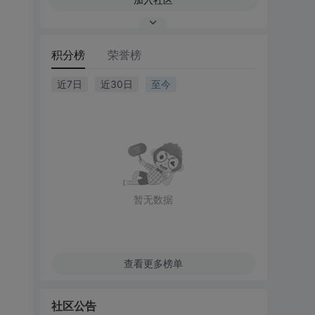
积分榜
荣誉榜
近7日
近30日
至今
暂无数据
查看更多榜单
社区公告