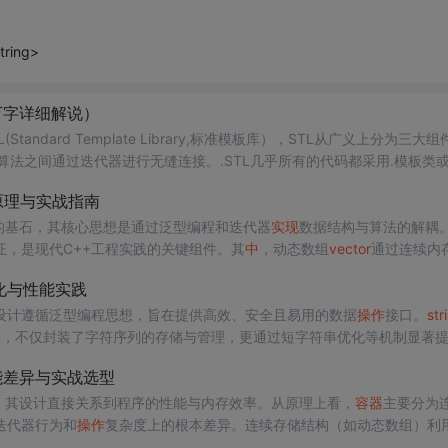
ing>
万字详细解说）
ard Template Library,标准模板库），STL从广义上分为三大组件
算法之间通过迭代器进行无缝连接。.STL几乎所有的代码都采用.模板类
的代码重用机会。
原理与实战指南
的基石，其核心思想是通过泛型编程和迭代器
实现
数据结构与算法的解耦。
证，是现代C++工程实践的关键组件。其
中
，动态数组
vector
通过连续内
器
map基于红黑树
实现
，提供了O(log n)的键值查找效率，并自动维护
元
化与性能实践
的文本
操作
并常采用小字符串优化提升性能。掌握这三个核心
容器
的底层
设计遵循泛型编程思想，旨在提供高效、安全且易用的数据
操作
接口。
str
板，不仅封装了字符序列的存储与管理，更通过短字符串优化等机制显著
L的统一设计模式，而SSO优化则解决了大量短字符串场景下的堆分配开
能差异与实战选型
性能损耗。这些特性使得
string
在文本处理、数据序列化、
，其设计直接关系到程序的性能与内存效率。从原理上看，
容器
主要分为
迭代器行为和
操作
复杂度上的根本差异。连续存储结构（如动态数组）利
而链式存储结构（如双向链表）则通过指针链接
实现
稳定的O(1)插入删除