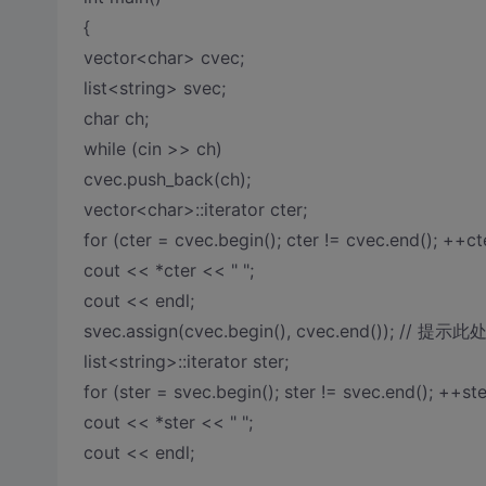
{
vector<char> cvec;
list<string> svec;
char ch;
while (cin >> ch)
cvec.push_back(ch);
vector<char>::iterator cter;
for (cter = cvec.begin(); cter != cvec.end(); ++ct
cout << *cter << " ";
cout << endl;
svec.assign(cvec.begin(), cvec.end()); // 提示
list<string>::iterator ster;
for (ster = svec.begin(); ster != svec.end(); ++ste
cout << *ster << " ";
cout << endl;