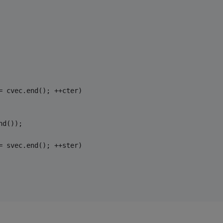
= cvec.end(); ++cter) 
nd()); 
= svec.end(); ++ster) 