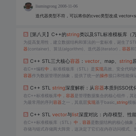
liumingrong
2008-11-06
迭代器类型不符，可以将你的cvec类型改成 vector<str
[第八天】C++的
string
类以及STL标准模板库（
为提高复用性，建立数据结构和算法的一套标准，诞生了STL(Stand
器
(container)、算法(algorithm)、迭代器(iterator)，
容器
和
板函数，这相比传统的由函数和类组成的库来说提供了更好
C++ STL三大核心
容器
：
vector
、map、
string
在C++编程
中
，标准模板库（STL）是
实现
高效、安全代码
容器
作为数据管理的抽象，提供了统一的
操作
接口和性能保
成倍扩容策略，在随机访问和尾部
操作
上表现出色；关联
容
C++ STL
string
深度解析：从
容器
本质到SSO优
序；字符串类
string
则是对字符序列的高级封装，支持丰富
在C++标准模板库
中
，
容器
是管理数据集合的核心组件，其
为最常用的序列
容器
之一，其底层
实现
基于basic_
string
模
性能。从技术价值看，理解
string
的
容器
本质有助于掌握ST
C++ STL
vector
与
list
深度对比：内存模型、性
，结合reserve预分配策略，能有效避免内存重分配带来的
在C++标准模板库（STL）
中
，
容器
是数据结构的核心抽象
存储与链式存储两大阵营，这决定了它们在内存访问模式、
存的连续性
实现
常数时间的随机访问和极高的缓存局部性，