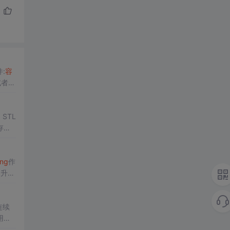
:
容
或者模
STL
存和
素
顺
原理
ing
作
提升了
销
问题
连续
用内
和迭