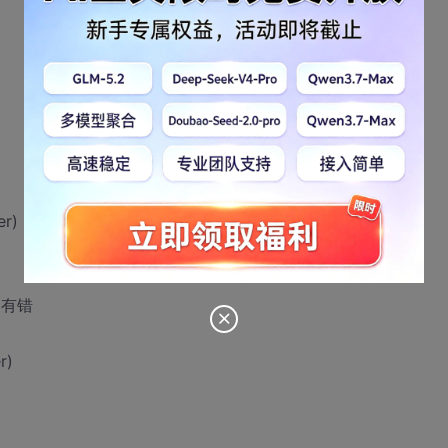
er)
此处有错
r)