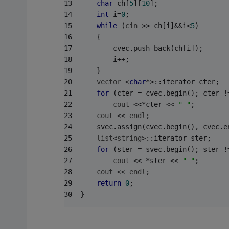
char
 ch[
5
][
10
]; 
int
 i=
0
;
while
 (
cin
 >> ch[i]&&i<
5
)
	{
		cvec.push_back(ch[i]);
		i++;
	}
vector
 <
char
*>::iterator cter; 
for
 (cter = cvec.begin(); cter !
cout
 <<*cter << 
" "
; 
cout
 << 
endl
; 
	svec.assign(cvec.begin(), cvec.e
list
<
string
>::iterator ster; 
for
 (ster = svec.begin(); ster !
cout
 << *ster << 
" "
; 
cout
 << 
endl
; 
return
0
; 
}