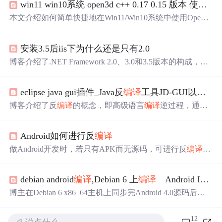
win11 win10系统 open3d c++ 0.17 0.15 版本 使用最简单方便的方式，可以不使用 vs2019 ，不用源码
本文介绍如何简单快捷地在Win11/Win10系统中使用Open3
D C++ 0.17，无需源码
编译
或VS2019。只需两步：下载预
编译
的Open3D程序和安装CMake，然后通过CMD执行指
安装3.5后iis下为什么还是只有2.0
定代码。遇到问题如
编译
错误或DLL复制失败，可通过修
改CMakeCache.txt和CMakeLists.txt解决。
博客介绍了.NET Framework 2.0、3.0和3.5版本的构成，指
出这三个版本的CLR都是2.0，asp.net的runtime只有1.1和2.
0，像Linq等新功能通过新
编译
器和新类库实现，3.5版本
eclipse java gui插件_Java反
编译
工具JD-GUI以及Eclipse的反
未对CLR做大的升级。
博客介绍了反
编译
的概念，即高级语言
编译
逆过程，通常
只能转成汇编程序。还提到在只有jar包无源码时需用反
编
译
工具，介绍了Java反
编译
工具JD - GUI，以及Eclipse的反
Android如何进行反
编译
编译
插件jd - eclipse和Enhanced Class Decompiler 3.0.0的安
装方法。
做Android开发时，若只有APK而无源码，可进行反
编译
。
本文介绍了反
编译
步骤，包括下载dex2jar - 2.0、jd - gui工
具，解压Apk安装包找.dex后缀文件，拷贝到工具目录，通
debian android
编译
,Debian 6 上
编译
Android ICS4.0
过cmd指令生成jar文件，再用jd - gui打开找代码，后续还会
分享更多相关内容。
博主在Debian 6 x86_64主机上同步完Android 4.0源码后
编
译
出错，日志显示是.so版本不匹配、找不到相应函数。官
方只有Ubuntu解决方案。解决方法是下载i386版的libX11-d
12