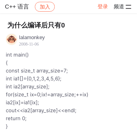
C++ 语言
登录
频道
加入
帖子详情
社区
C++ 语言
为什么编译后只有0
lalamonkey
2008-11-06
int main()
{
const size_t array_size=7;
int ia1[]={0,1,2,3,4,5,6};
int ia2[array_size];
for(size_t ix=0;ix!=array_size;++ix)
ia2[ix]=ia1[ix];
cout<<ia2[array_size]<<endl;
return 0;
}