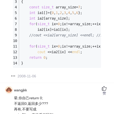
{ 
const
size_t
 array_size=
7
; 
int
 ia1[]={
0
,
1
,
2
,
3
,
4
,
5
,
6
}; 
int
 ia2[array_size]; 
for
(
size_t
 ix=
0
;ix!=array_size;++ix) 
        ia2[ix]=ia1[ix]; 
//cout <<ia2[array_size] <<endl; //
for
(
size_t
 ix=
0
;ix!=array_size;++ix) 
//改
cout
 <<ia2[ix] <<
endl
; 
return
0
; 
}
2008-11-06
wangjkk
赞
晕,你自己return 0;
不返回0,返回多少???
再有,不要写成