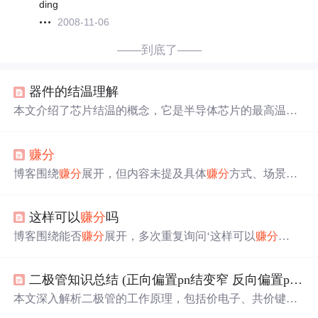
ding
2008-11-06
——到底了——
器件的结温理解
本文介绍了芯片结温的概念，它是半导体芯片的最高温
度，可衡量散热时间和热阻。文中给出了结温计算公式，
强调要将结温控制在可承受范围，还阐述了降低结温的途
赚分
径，如减少热阻、控制功率等，同时提及结温验证方法。
博客围绕
赚分
展开，但内容未提及具体
赚分
方式、场景等
关键信息。
这样可以
赚分
吗
博客围绕能否
赚分
展开，多次重复询问‘这样可以
赚分
吗’，但未提及
赚分
的具体方式等关键信息。
二极管知识总结 (正向偏置pn结变窄 反向偏置pn结变宽)
本文深入解析二极管的工作原理，包括价电子、共价键、P
N结的形成及耗尽层的变化，阐述了正向偏置与反向偏置