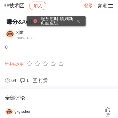
非技术区
登录
频道
加入
帖子详情
社区
非技术区
服务超时,请刷新
赚分&#xff0c;速结
页面重试
xjtlf
2008-11-06
0
给本帖投票
64
1
打赏
全部评论
gxglsshui
赞