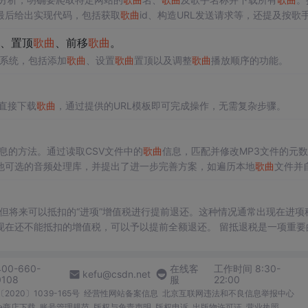
最后给出实现代码，包括获取
歌曲
id、构造URL发送请求等，还提及按歌
、置顶
歌曲
、前移
歌曲
。
系统，包括添加
歌曲
、设置
歌曲
置顶以及调整
歌曲
播放顺序的功能。
D直接下载
歌曲
，通过提供的URL模板即可完成操作，无需复杂步骤。
息的方法。通过读取CSV文件中的
歌曲
信息，匹配并修改MP3文件的元
他可选的音频处理库，并提出了进一步完善方案，如遍历本地
歌曲
文件并
扣的增值税，可以予以提前全额退还。 留抵退税是一项重要的税
合理利用这一政策优惠措施。 数据名称：留抵退税相关数据
 02、相关数据 证券代码、证券简称、会计期间、上市日期、行业代码、行业名称、post、treat、treat*po
400-660-
在线客
工作时间 8:30-
kefu@csdn.net
0108
服
22:00
2020〕1039-165号
经营性网站备案信息
北京互联网违法和不良信息举报中心
me商店下载
账号管理规范
版权与免责声明
版权申诉
出版物许可证
营业执照