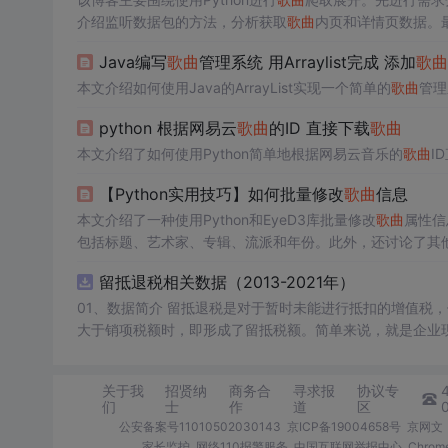
介绍监听数据包的方法，分析获取
歌曲
内页和详情页数据。
存数据。
Java编写
歌曲
管理系统 用Arraylist完成 添加
歌曲
本文介绍如何使用Java的ArrayList实现一个简单的
歌曲
管理
python 根据网易云
歌曲
的ID 直接下载
歌曲
本文介绍了如何使用Python简单地根据网易云音乐的
歌曲
I
【Python实用技巧】如何批量修改
歌曲
信息
本文介绍了一种使用Python和EyeD3库批量修改
歌曲
属性信
包括标题、艺术家、专辑、流派和年份。此外，还讨论了其
写入CSV，以及创建图形化界面。
留抵退税相关数据（2013-2021年）
01、数据简介 留抵退税是对于暂时未能进行抵扣的增值税，但将来可以抵扣的“进项”增值税进行提前退还。这种情况通常出现在进项税额
大于销项税额时，即形成了留抵税额。简单来说，就是企业现在还不能抵
收政策优惠措施，旨在减轻企业税收负担、促进经济发展。企业应充分了解并
数据年份：2013-2021年
关于我
招贤纳
商务合
寻求报
协议专
们
士
作
道
区
公安备案号11010502030143
京ICP备19004658号
京网文〔
家长监护
网络110报警服务
中国互联网举报中心
Chro