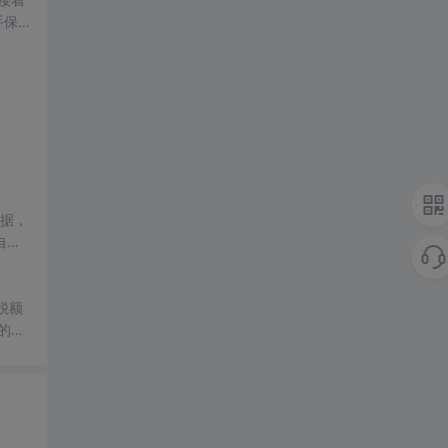
手保
数据，
自动
st。