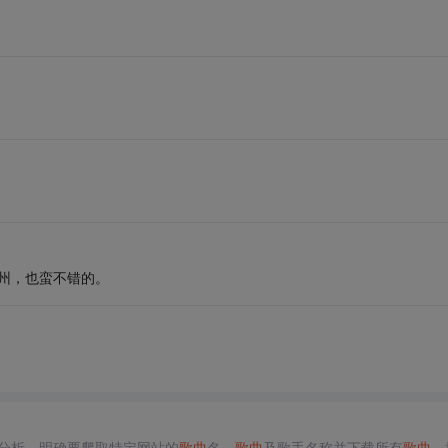
杭州，也蛮不错的。
分析，明确要爬取特定网站的
歌曲
名、
歌曲
及歌手名称并下载所有
歌曲
。