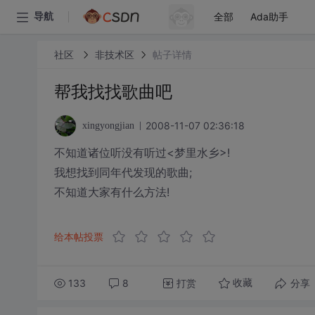
全部
Ada助手
导航
社区
非技术区
帖子详情
帮我找找歌曲吧
2008-11-07 02:36:18
xingyongjian
不知道诸位听没有听过<梦里水乡>!
我想找到同年代发现的歌曲;
不知道大家有什么方法!
给本帖投票
133
8
打赏
分享
收藏