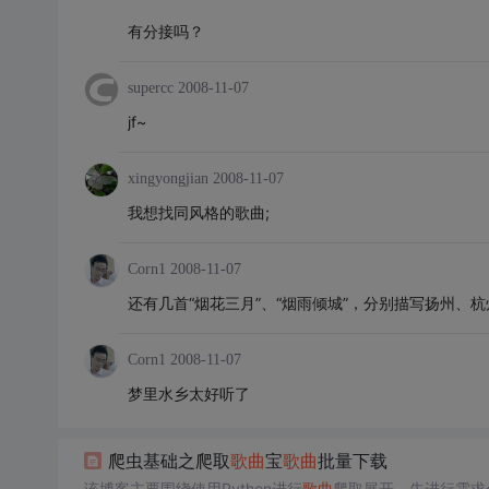
有分接吗？
supercc
2008-11-07
jf~
xingyongjian
2008-11-07
我想找同风格的歌曲;
Corn1
2008-11-07
还有几首“烟花三月”、“烟雨倾城”，分别描写扬州、
Corn1
2008-11-07
梦里水乡太好听了
爬虫基础之爬取
歌曲
宝
歌曲
批量下载
该博客主要围绕使用Python进行
歌曲
爬取展开。先进行需求