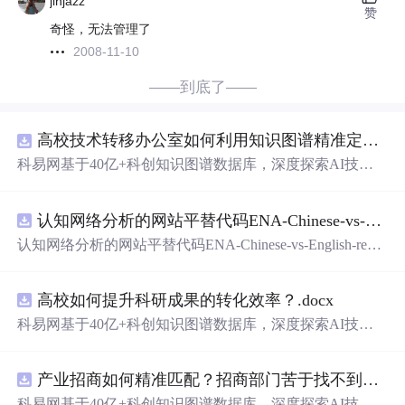
jinjazz
赞
奇怪，无法管理了
2008-11-10
——到底了——
高校技术转移办公室如何利用知识图谱精准定位产业需求与技术适配点？.docx
科易网基于40亿+科创知识图谱数据库，深度探索AI技术
在技术转移、成果转化、技术经纪、知识产权、产业创
新、科技招商等垂直领域的多样化应用场景，研究科技创
认知网络分析的网站平替代码ENA-Chinese-vs-English-reproducible.zip
新领域的AI+数智化解决方案，推动科技创新与产业创新
智能化发展。
认知网络分析的网站平替代码ENA-Chinese-vs-English-repro
ducible.zip
高校如何提升科研成果的转化效率？.docx
科易网基于40亿+科创知识图谱数据库，深度探索AI技术
在技术转移、成果转化、技术经纪、知识产权、产业创
新、科技招商等垂直领域的多样化应用场景，研究科技创
产业招商如何精准匹配？招商部门苦于找不到符合产业链补链强链方向的目标企业怎么办？.docx
新领域的AI+数智化解决方案，推动科技创新与产业创新
智能化发展。
科易网基于40亿+科创知识图谱数据库，深度探索AI技术