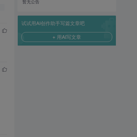
暂无公告
试试用AI创作助手写篇文章吧
+ 用AI写文章