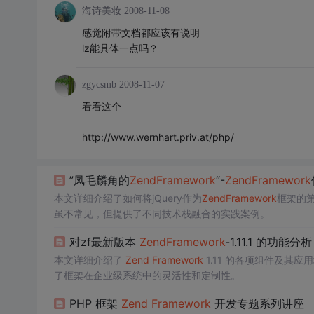
海诗美妆
2008-11-08
感觉附带文档都应该有说明
lz能具体一点吗？
zgycsmb
2008-11-07
看看这个
http://www.wernhart.priv.at/php/
”凤毛麟角的
Zend
Framework
“-
Zend
Framework
本文详细介绍了如何将jQuery作为
Zend
Framework
框架的
虽不常见，但提供了不同技术栈融合的实践案例。
对zf最新版本
Zend
Framework
-1.11.1 的功能分析
本文详细介绍了
Zend
Framework
1.11 的各项组件及其
了框架在企业级系统中的灵活性和定制性。
PHP 框架
Zend
Framework
开发专题系列讲座