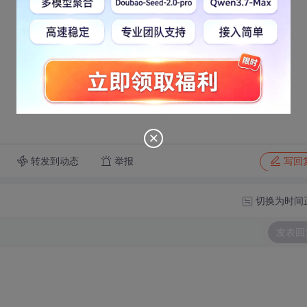
转发到动态
举报
写回
切换为时间
发表回