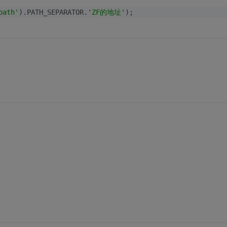
path'
).PATH_SEPARATOR.
'ZF的地址'
);