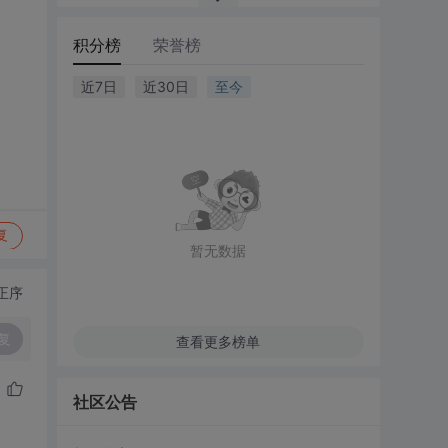
积分榜
荣誉榜
近7日
近30日
至今
复
暂无数据
正序
复
查看更多榜单
社区公告