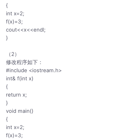
{
int x=2;
f(x)=3;
cout<<x<<endl;
}
（2）
修改程序如下：
#include <iostream.h>
int& f(int x)
{
return x;
}
void main()
{
int x=2;
f(x)=3;