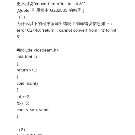
更不用说“convert from 'int' to 'int &' ”
[Quote=引用楼主 Gzd2003 的帖子:]
（1）
为什么以下的程序编译出错呢？编译错误信息如下：
error C2440: 'return' : cannot convert from 'int' to 'int
&'
#include <iostream.h>
int& f(int x)
{
return x+1;
}
void main()
{
int x=2;
f(x)=3;
cout < <x < <endl;
}
（2）