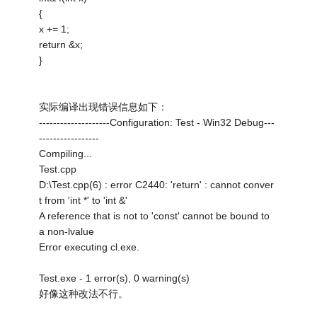
{
x += 1;
return &x;
}
实际编译出现错误信息如下：
--------------------Configuration: Test - Win32 Debug---
-----------------
Compiling...
Test.cpp
D:\Test.cpp(6) : error C2440: 'return' : cannot conver
t from 'int *' to 'int &'
A reference that is not to 'const' cannot be bound to
a non-lvalue
Error executing cl.exe.
Test.exe - 1 error(s), 0 warning(s)
好像这种改法不行。