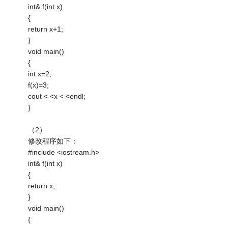
int& f(int x)
{
return x+1;
}
void main()
{
int x=2;
f(x)=3;
cout < <x < <endl;
}
（2）
修改程序如下：
#include <iostream.h>
int& f(int x)
{
return x;
}
void main()
{