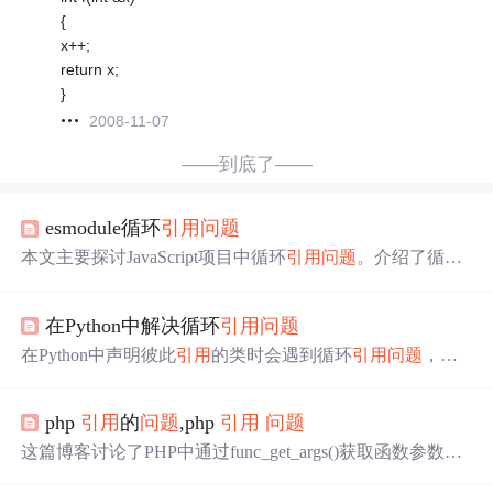
{
x++;
return x;
}
2008-11-07
——到底了——
esmodule循环
引用
问题
本文主要探讨JavaScript项目中循环
引用
问题
。介绍了循环
引用
的概念及可能导致的风险，讲述了利用debug和circular
- dependency - plugin插件在项目中排查循环
引用
的方法，
在Python中解决循环
引用
问题
还分析了esm和webpack对循环
引用
的处理方式，最后给出
引用
抽离和导出函数两种解决办法。
在Python中声明彼此
引用
的类时会遇到循环
引用
问题
，如
Manager类与Home、Club类相互
引用
，实例化可能出错。
解决方案包括不在类初始化方法中创建循环
引用
、在初始
php
引用
的
问题
,php
引用
问题
化方法外创建、使用弱
引用
，还给出了相应代码示例，通
过字典存储
引用
避免
问题
。
这篇博客讨论了PHP中通过func_get_args()获取函数参数
引
用
的
问题
，并指出该方法无法直接实现。作者提出了一种