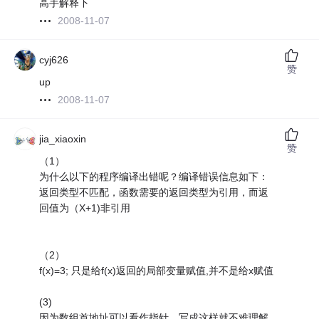
高手解释下
2008-11-07
cyj626
赞
up
2008-11-07
jia_xiaoxin
赞
（1）
为什么以下的程序编译出错呢？编译错误信息如下：
返回类型不匹配，函数需要的返回类型为引用，而返
回值为（X+1)非引用
（2）
f(x)=3; 只是给f(x)返回的局部变量赋值,并不是给x赋值
(3)
因为数组首地址可以看作指针，写成这样就不难理解