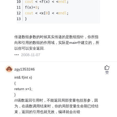
cout
 < <f(x) < <
endl
; 
f(x)=
3
; 
cout
 < <x[
0
] < <
endl
; 
} 
传递数组参数的时候其实传递的是数组指针，你所指
向和引用的数组的作用域，实际是main中建立的，所
以你可以安全返回.
2008-11-07
zgy1353246
赞
int& f(int x)
{
return x+1;
}
///函数返回引用时，不能返回局部变量包括形参，因
为，在函数调用结束时，你的局部变量生命期已经结
束，返回的引用也就无效，编译就会出错