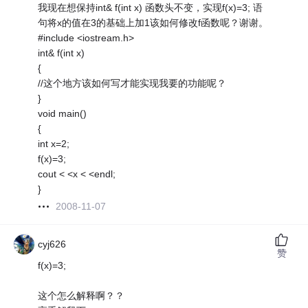
我现在想保持int& f(int x) 函数头不变，实现f(x)=3; 语
句将x的值在3的基础上加1该如何修改f函数呢？谢谢。
#include <iostream.h>
int& f(int x)
{
//这个地方该如何写才能实现我要的功能呢？
}
void main()
{
int x=2;
f(x)=3;
cout < <x < <endl;
}
2008-11-07
cyj626
赞
f(x)=3;
这个怎么解释啊？？