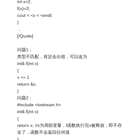
int x=2;
f(x)=3;
cout < <x < <endl;
}
…
[/Quote]
问题1：
类型不匹配，肯定会出错，可以改为
int& f(int x)
{
x += 1
return &x;
}
问题2：
#include <iostream.h>
int& f(int x)
{
return x; //x为局部变量，f函数执行完x被释放，即不存
在了，函数不会返回任何值
}