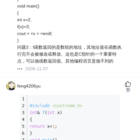
void main()
{
int x=2;
f(x)=3;
cout < <x < <endl;
}
问题3：f函数返回的是数组的地址，其地址值在函数执
行完不会被修改或释放。这也是C指针的一个重要特
点，可以做函数返回值。其他编程语言是做不到的
2008-11-07
feng4206yu
赞
#
include
<iostream.h>
int
& 
f
(
int
 x)
{ 
return
 x+
1
; 
} 