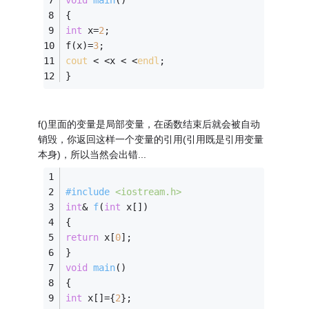
void
main
()
{ 
int
 x=
2
; 
f(x)=
3
; 
cout
 < <x < <
endl
; 
} 
f()里面的变量是局部变量，在函数结束后就会被自动
销毁，你返回这样一个变量的引用(引用既是引用变量
本身)，所以当然会出错...
#
include
<iostream.h>
int
& 
f
(
int
 x[])
{ 
return
 x[
0
]; 
} 
void
main
()
{ 
int
 x[]={
2
}; 