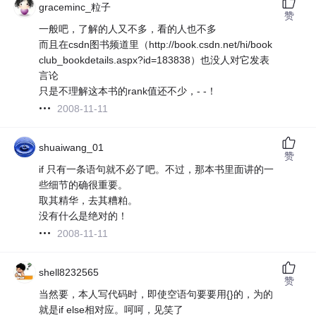
graceminc_粒子
赞
一般吧，了解的人又不多，看的人也不多
而且在csdn图书频道里（http://book.csdn.net/hi/book
club_bookdetails.aspx?id=183838）也没人对它发表
言论
只是不理解这本书的rank值还不少，- -！
2008-11-11
shuaiwang_01
赞
if 只有一条语句就不必了吧。不过，那本书里面讲的一
些细节的确很重要。
取其精华，去其糟粕。
没有什么是绝对的！
2008-11-11
shell8232565
赞
当然要，本人写代码时，即使空语句要要用{}的，为的
就是if else相对应。呵呵，见笑了