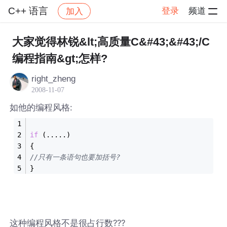
C++ 语言
登录
频道
加入
帖子详情
社区
C++ 语言
大家觉得林锐&lt;高质量C&#43;&#43;/C
编程指南&gt;怎样?
right_zheng
2008-11-07
如他的编程风格:
if
 (.....)
{
//只有一条语句也要加括号?
}
这种编程风格不是很占行数???