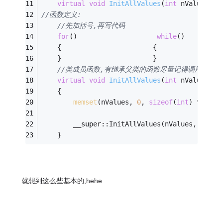
virtual
void
InitAllValues
(
int
 nValues[],
//函数定义:
//先加括号,再写代码
for
()                    
while
()         
    {                       {                
    }                       }                
//类成员函数,有继承父类的函数尽量记得调用父类函
virtual
void
InitAllValues
(
int
 nValues[],
    {
memset
(nValues, 
0
, 
sizeof
(
int
) * nLen
        __super::InitAllValues(nValues, nLen)
    }
就想到这么些基本的,hehe