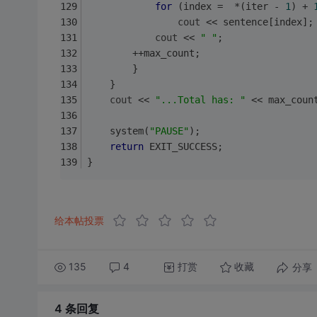
for
 (index =  *(iter - 
1
) + 
cout
 << sentence[index];
cout
 << 
" "
;
        ++max_count;
        }
    }
cout
 << 
"...Total has: "
 << max_coun
    system(
"PAUSE"
);
return
 EXIT_SUCCESS;
}
给本帖投票
135
4
打赏
分享
收藏
4 条
回复