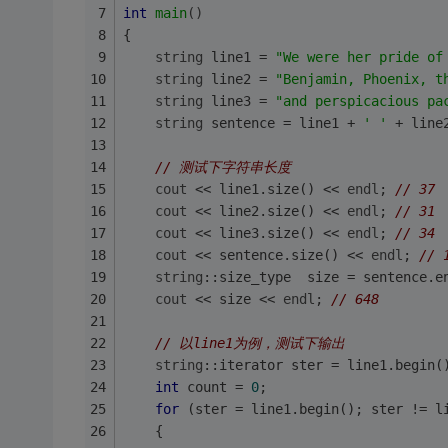
int
main
()
{ 
string
 line1 = 
"We were her pride of
string
 line2 = 
"Benjamin, Phoenix, t
string
 line3 = 
"and perspicacious pa
string
 sentence = line1 + 
' '
 + line
// 测试下字符串长度    
cout
 << line1.size() << 
endl
; 
// 37 
cout
 << line2.size() << 
endl
; 
// 31 
cout
 << line3.size() << 
endl
; 
// 34 
cout
 << sentence.size() << 
endl
; 
// 
string
::size_type  size = sentence.e
cout
 << size << 
endl
; 
// 648 
// 以line1为例，测试下输出 
string
::iterator ster = line1.begin(
int
 count = 
0
; 
for
 (ster = line1.begin(); ster != l
    { 