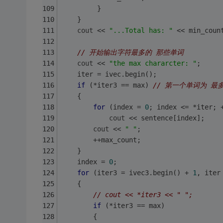
         }
    }
cout
 << 
"...Total has: "
 << min_coun
// 开始输出字符最多的 那些单词 
cout
 << 
"the max chararcter: "
;
    iter = ivec.begin();
if
 (*iter3 == max) 
// 第一个单词为 最
    {
for
 (index = 
0
; index <= *iter; 
cout
 << sentence[index];
cout
 << 
" "
;
        ++max_count;
    }
    index = 
0
;
for
 (iter3 = ivec3.begin() + 
1
, iter
    {  
// cout << *iter3 << " ";
if
 (*iter3 == max)
        {