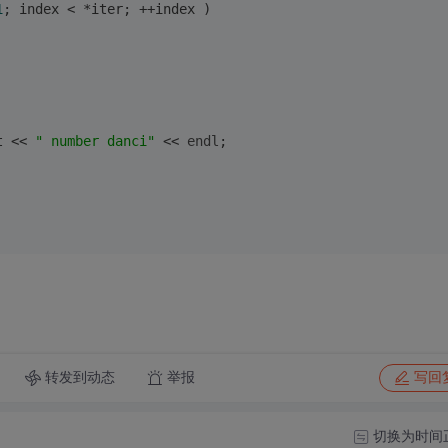
1
; index < *iter; ++index )
t << 
" number danci"
 << 
endl
;
转发到动态
举报
写回
切换为时间