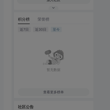
积分榜
荣誉榜
近7日
近30日
至今
暂无数据
查看更多榜单
社区公告