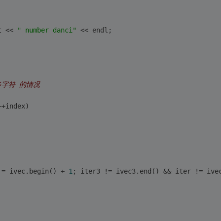
t << 
" number danci"
 << 
endl
;
多字符 的情况 
++index)
 = ivec.begin() + 
1
; iter3 != ivec3.end() && iter != ive