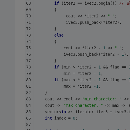
if
 (iter2 == ivec2.begin()) 
// 
        {
cout
 << *iter2 << 
" "
; 
             ivec3.push_back(*iter2);
        }
else
        {
cout
 << *iter2 - 
1
 << 
" "
;
            ivec3.push_back(*iter2 - 
1
);
        }
if
 (min > *iter2 - 
1
 && flag == 
            min = *iter2 - 
1
; 
if
 (max < *iter2 - 
1
 && flag == 
            max = *iter2 
-1
;
    } 
cout
 << 
endl
 << 
"min character: "
 <<
cout
 << 
"max character: "
 << max << 
vector
<
int
>::iterator iter3 = ivec3.
int
 index = 
0
;