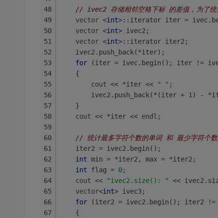
// ivec2 存储相邻空格下标 的差值，为了
vector
 <
int
>::iterator iter = ivec.b
vector
 <
int
> ivec2; 
vector
 <
int
>::iterator iter2; 
    ivec2.push_back(*iter); 
for
 (iter = ivec.begin(); iter != iv
    { 
cout
 << *iter << 
" "
; 
        ivec2.push_back(*(iter + 
1
) - *i
    } 
cout
 << *iter << 
endl
;
// 统计最多字符个数的单词 和 最少字符个数的
    iter2 = ivec2.begin(); 
int
 min = *iter2, max = *iter2;
int
 flag = 
0
; 
cout
 << 
"ivec2.size(): "
 << ivec2.si
vector
<
int
> ivec3;
for
 (iter2 = ivec2.begin(); iter2 !=
    { 