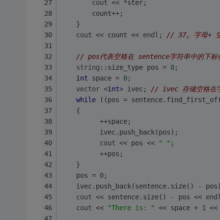
cout
 << *ster; 
        count++; 
    }
cout
 << count << 
endl
; 
// 37, 字母+ 
// pos代表空格在 sentence字符串中的下标
string
::size_type pos = 
0
; 
int
 space = 
0
; 
vector
 <
int
> ivec; 
// ivec 存储空格
while
 ((pos = sentence.find_first_of
    {
          ++space; 
          ivec.push_back(pos); 
cout
 << pos << 
" "
; 
          ++pos; 
    } 
    pos = 
0
; 
    ivec.push_back(sentence.size() - pos
cout
 << sentence.size() - pos << 
end
cout
 << 
"There is: "
 << space + 
1
 <<