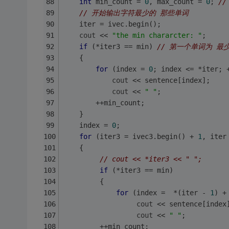
int
 min_count = 
0
, max_count = 
0
; 
/
// 开始输出字符最少的 那些单词 
    iter = ivec.begin();
cout
 << 
"the min chararcter: "
;
if
 (*iter3 == min) 
// 第一个单词为 最
    {
for
 (index = 
0
; index <= *iter; 
cout
 << sentence[index];
cout
 << 
" "
;
        ++min_count;
    }
    index = 
0
;
for
 (iter3 = ivec3.begin() + 
1
, iter
    {  
// cout << *iter3 << " ";
if
 (*iter3 == min)
         {
for
 (index =  *(iter - 
1
) +
cout
 << sentence[index
cout
 << 
" "
;
         ++min_count;