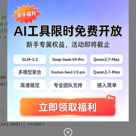
 10 she named us:"
; 
he Prodigal"
; 
cific Suzannne"
; 
2 + 
' '
 + line3; 
104 
nd() - line3.begin(); 
); 
ine1.end(); ++ster) 