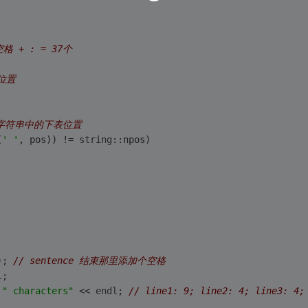
空格 + : = 37个 
位置 
在字符串中的下表位置 
(
' '
, pos)) != 
string
::npos) 
); 
// sentence 结束那里添加个空格 
l
; 
 
" characters"
 << 
endl
; 
// line1: 9; line2: 4; line3: 4;