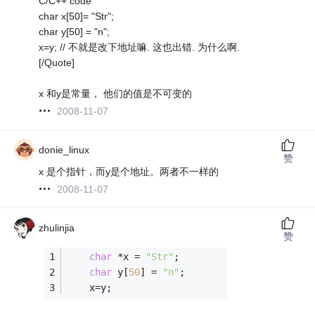
C/C++ code
char x[50]= "Str";
char y[50] = "n";
x=y; // 不就是改下地址嘛. 这也出错. 为什么啊.
[/Quote]
x 和y是常量， 他们的值是不可变的
2008-11-07
donie_linux
赞
x 是个指针，而y是个地址。两者不一样的
2008-11-07
zhulinjia
赞
char
 *x = 
"Str"
;
char
 y[
50
] = 
"n"
;
    x=y;