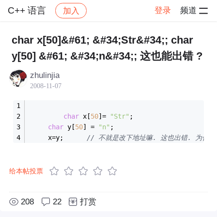
C++ 语言
登录
频道
加入
帖子详情
社区
C++ 语言
char x[50]&#61; &#34;Str&#34;; char
y[50] &#61; &#34;n&#34;; 这也能出错 ?
zhulinjia
2008-11-07
char
 x[
50
]= 
"Str"
;
char
 y[
50
] = 
"n"
;
	 x=y;      
// 不就是改下地址嘛. 这也出错. 为什么
给本帖投票
208
22
打赏