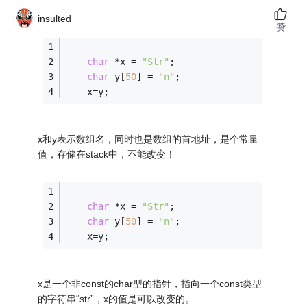
insulted
赞
char
 *x = 
"Str"
;
char
 y[
50
] = 
"n"
;
    x=y;
x和y表示数组名，同时也是数组的首地址，是个常量
值，存储在stack中，不能改变！
char
 *x = 
"Str"
;
char
 y[
50
] = 
"n"
;
    x=y;
x是一个非const的char型的指针，指向一个const类型
的字符串“str”，x的值是可以改变的。