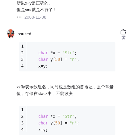
所以x=y是正确的。
但是y=x就是不行了！
2008-11-08
insulted
赞
char
 *x = 
"Str"
;
char
 y[
50
] = 
"n"
;
    x=y;
x和y表示数组名，同时也是数组的首地址，是个常量
值，存储在stack中，不能改变！
char
 *x = 
"Str"
;
char
 y[
50
] = 
"n"
;
    x=y;