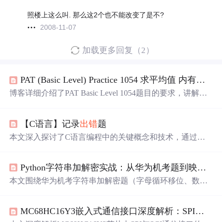
照楼上这么叫. 那么这2个也不能改变了是不?
2008-11-07
加载更多回复（2）
PAT (Basic Level) Practice 1054 求平均值 内有干货，快来看 (！！！atof用法、
博客详细介绍了PAT Basic Level 1054题目的要求，讲解了
如何处理非法输入，强调了
str
ing
str
eam和atof在处理数字字
符串时的注意事项，包括如何正确判断非法字符、处理平
【C语言】记录
出错
题
均值计算以及
str
ing转换为
char
*的方法。通过示例代码展
示了使用
str
ing
str
eam和atof的不同策略。
本文深入探讨了C语言编程中的关键概念和技术，通过多
个实际案例解析了字符串操作、字符处理、数学运算、递
归调用及元音字母筛选等核心编程技能。文章提供了丰富
Python字符串加解密实战：从华为机考题到映射表与translate高效实现
的代码示例，旨在帮助读者理解并掌握C语言的高级应
用。
本文围绕华为机考字符串加解密题（字母循环移位、数字0
-9循环替换），系统讲解映射表与
str
.translate两种核心方
案。重点分析映射字典构建策略、边界循环处理、大小写
MC68HC16Y3嵌入式通信接口深度解析：SPI与SCI寄存器配置与实战调试
分离、非字母数字字符保留等关键点，并对比字典查找与tr