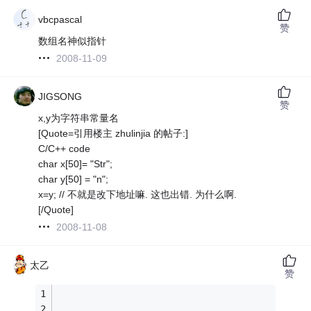
vbcpascal
赞
数组名神似指针
2008-11-09
JIGSONG
赞
x,y为字符串常量名
[Quote=引用楼主 zhulinjia 的帖子:]
C/C++ code
char x[50]= "Str";
char y[50] = "n";
x=y; // 不就是改下地址嘛. 这也出错. 为什么啊.
[/Quote]
2008-11-08
太乙
赞