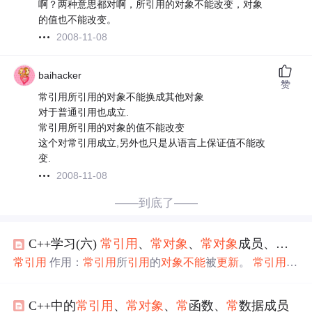
啊？两种意思都对啊，所引用的对象不能改变，对象
的值也不能改变。
2008-11-08
baihacker
赞
常引用所引用的对象不能换成其他对象
对于普通引用也成立.
常引用所引用的对象的值不能改变
这个对常引用成立,另外也只是从语言上保证值不能改
变.
2008-11-08
——到底了——
C++学习(六)
常
引用
、
常
对象
、
常
对象
成员、
常
成
常
引用
作用：
常
引用
所
引用
的
对象
不能
被
更新
。
常
引用
的
说明形式： const 类型&
引用
名 例如： int a； const int＆ b
=a;// b是
常
引用
，不允许被更改 b=2; // 错误
常
对象
作用：
C++中的
常
引用
、
常
对象
、
常
函数、
常
数据成员
常
对象
中的数据成员值在
对象
的整个作用域内
不能
被更