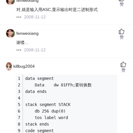
fenweixiang
赞
对,就是输入用ASC,显示输出时是二进制形式
2008-11-12
fenweixiang
赞
谢喽...
2008-11-12
killbug2004
赞
data segment 
	Data 	dw 01FFh;要转换数
data ends 
stack segment STACK 
	db 256 dup(0) 
	tos label word 
stack ends 
code segment 