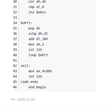
	xor ah,ah  
	cmp al,0   
	jnz DoDiv 
DoPrt:
	pop dx      
	xchg dh,dl 
	add dl,30h  
	mov ah,2 
	int 21h 
	loop DoPrt 
exit:
	mov ax,4c00h 
	int 21h 
code ends 
	end begin 
2008-11-09