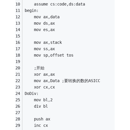
	assume cs:code,ds:data 
begin:
	mov ax,data 
	mov ds,ax 
	mov es,ax 
	mov ax,stack 
	mov ss,ax 
	mov sp,offset tos 
	;开始
	xor ax,ax 
	mov ax,Data ;要转换的数的ASICC 
	xor cx,cx 
DoDiv:
	mov bl,2 
	div bl     
	push ax    
	inc cx 