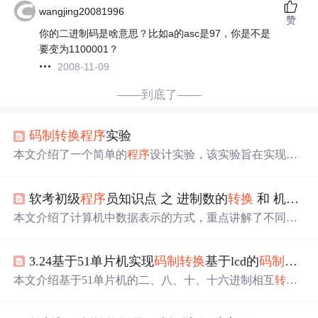
wangjing20081996
赞
你的二进制码是啥意思？比如a的asc是97，你是不是
要变为1100001？
2008-11-09
——到底了——
码制
转换
程序
实验
本文介绍了一个简单的
程序
设计实验，该实验旨在实现AS
CII码到二进制码的
转换
。通过键盘输入一个十进制整数
（0~32767范围内），
程序
将其
转换
为二进制形式并进行存
软考初级
程序
员知识点 之 进制数的
转换
和 机器数和
储。
本文介绍了计算机中数据表示的方式，重点讲解了不同进
制间的
转换
，包括二进制、八进制、十六进制与十进制之
间的相互
转换
。此外，详细阐述了机器数的概念，探讨了
3.24基于51单片机实现
码制
转换
基于lcd的
码制
转换
原码、反码、补码和移码的表示方法，强调了符号位的作
用以及负数在各种
码制
中的表示方式。
本文介绍基于51单片机的二、八、十、十六进制相互
转换
系统，通过LCD显示并结合确认与取消按键完成操作，包
含完整
程序
设计与Proteus仿真验证过程。