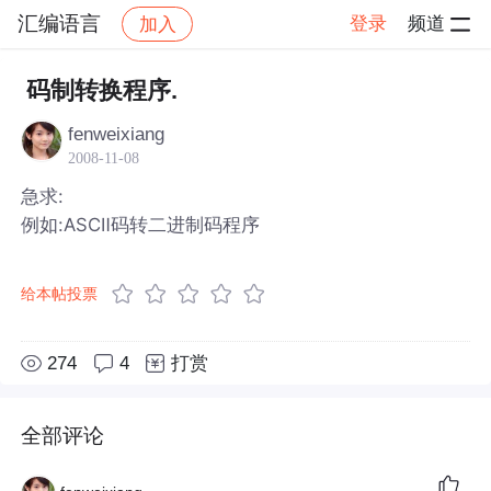
汇编语言
登录
频道
加入
帖子详情
社区
汇编语言
码制转换程序.
fenweixiang
2008-11-08
急求:
例如:ASCⅡ码转二进制码程序
给本帖投票
274
4
打赏
全部评论