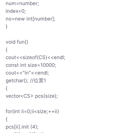
num=number;
index=0;
no=new int[number];
}
void fun()
{
cout<<sizeof(CS)<<endl;
const int size=10000;
cout<<"in"<<endl;
getchar(); //位置1
{
vector<CS> pcs(size);
for(int ii=0;ii<size;++ii)
{
pcs[ii].init (4);