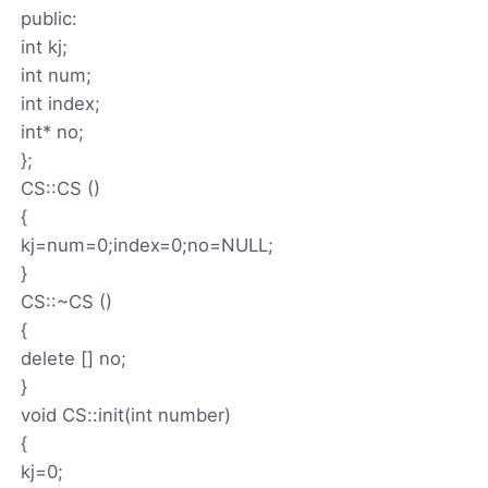
public:
int kj;
int num;
int index;
int* no;
};
CS::CS ()
{
kj=num=0;index=0;no=NULL;
}
CS::~CS ()
{
delete [] no;
}
void CS::init(int number)
{
kj=0;