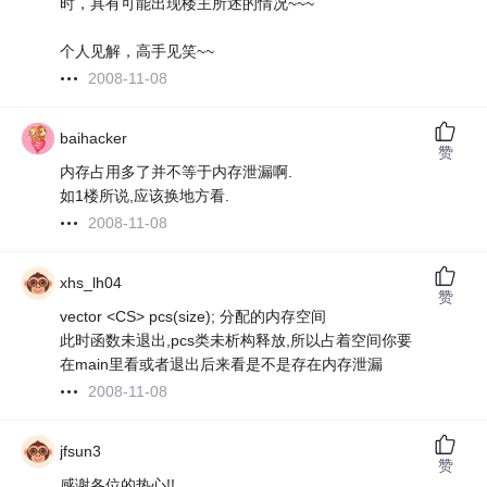
时，具有可能出现楼主所述的情况~~~
个人见解，高手见笑~~
2008-11-08
baihacker
赞
内存占用多了并不等于内存泄漏啊.
如1楼所说,应该换地方看.
2008-11-08
xhs_lh04
赞
vector <CS> pcs(size); 分配的内存空间
此时函数未退出,pcs类未析构释放,所以占着空间你要
在main里看或者退出后来看是不是存在内存泄漏
2008-11-08
jfsun3
赞
感谢各位的热心!!