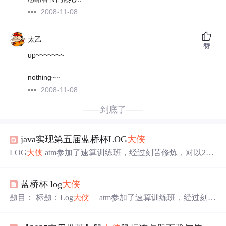
2008-11-08
太乙
赞
up~~~~~~~
nothing~~
2008-11-08
——到底了——
java实现第五届蓝桥杯LOG
大侠
LOG
大侠
atm参加了速算训练班，经过刻苦修炼，对以2为
底的对数算得飞快，人称Log
大侠
。 一天，Log
大侠
的好友
drd 有一些整数序列需要变换，Log
大侠
正好施展法力… 变
蓝桥杯 log
大侠
换的规则是： 对其某个子序列的每个整数变为: [log_2 (x) +
1] 其中 [] 表示向下取整，就是对每个数字求以2为底的对
题目： 标题：Log
大侠
atm参加了速算训练班，经过刻苦
数，然后取下整。 例如对序列 3 4 2 操作一次后，这个序
修炼，对以2为底的对数算得飞快，人称Log
大侠
。 一
列会变成 2 3 2。...
天，Log
大侠
的好友 drd 有一些整数序列需要变换，Log
大