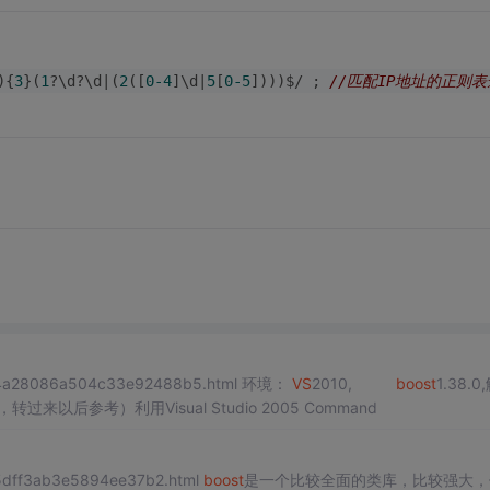
){
3
}(
1
?\d?\d|(
2
([
0
-4
]\d|
5
[
0
-5
])))$/ ; 
//匹配IP地址的正则表
/c14a28086a504c33e92488b5.html 环境：
VS
2010,
boost
1.38.0
转过来以后参考）利用Visual Studio 2005 Command
575dff3ab3e5894ee37b2.html
boost
是一个比较全面的类库，比较强大，