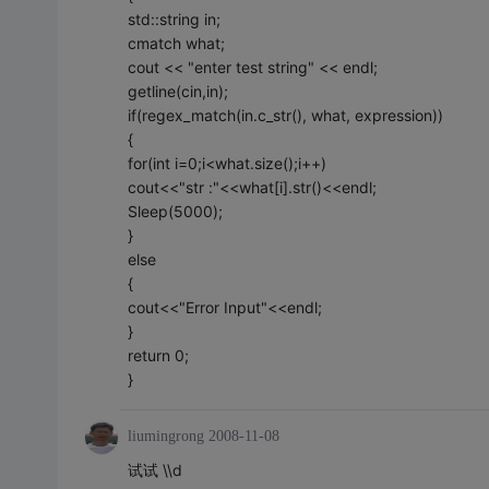
std::string in;
cmatch what;
cout << "enter test string" << endl;
getline(cin,in);
if(regex_match(in.c_str(), what, expression))
{
for(int i=0;i<what.size();i++)
cout<<"str :"<<what[i].str()<<endl;
Sleep(5000);
}
else
{
cout<<"Error Input"<<endl;
}
return 0;
}
liumingrong
2008-11-08
试试 \\d