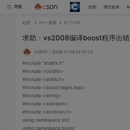
全部
博文收录
A
导航
社区
C++ 语言
帖子详情
求助：vs2008编译boost程序
2008-11-08 01:37:13
syc0616
#include "stdafx.h"
#include <cstdlib>
#include <stdlib.h>
#include <boost/regex.hpp>
#include <string>
#include <iostream>
#include <windows.h>
using namespace std;
using namespace boost;