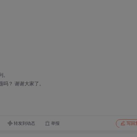
序列。
题吗？ 谢谢大家了。
转发到动态
举报
写回