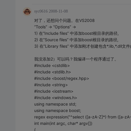
syc0616
2008-11-08
对了，还想问个问题。在VS2008
“Tools” -> “Options” ->
1) 在”Include files” 中添加boost根目录的路径,
2) 在”Source files” 中添加boost根目录的路径,
3) 在”Library files” 中添加刚才创建包含*.lib,*.d
我没添加2）可以吗？我编译一个程序通过了。
#include <cstdlib>
#include <stdlib.h>
#include <boost/regex.hpp>
#include <string>
#include <iostream>
#include <windows.h>
using namespace std;
using namespace boost;
regex expression("^select ([a-zA-Z]*) from ([a-zA-
int main(int argc, char* argv[])
{