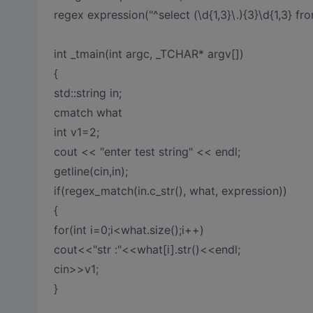
regex expression("^select (\d{1,3}\.){3}\d{1,3} from
int _tmain(int argc, _TCHAR* argv[])
{
std::string in;
cmatch what
int v1=2;
cout << "enter test string" << endl;
getline(cin,in);
if(regex_match(in.c_str(), what, expression))
{
for(int i=0;i<what.size();i++)
cout<<"str :"<<what[i].str()<<endl;
cin>>v1;
}