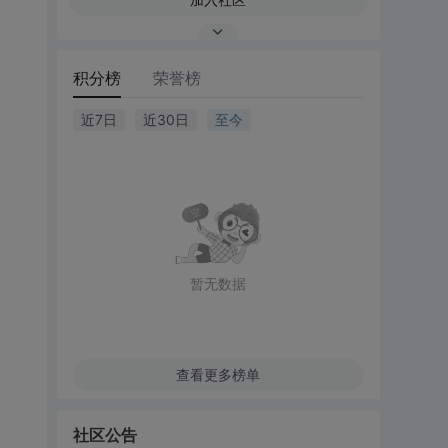
积分榜
荣誉榜
近7日
近30日
至今
暂无数据
查看更多榜单
社区公告