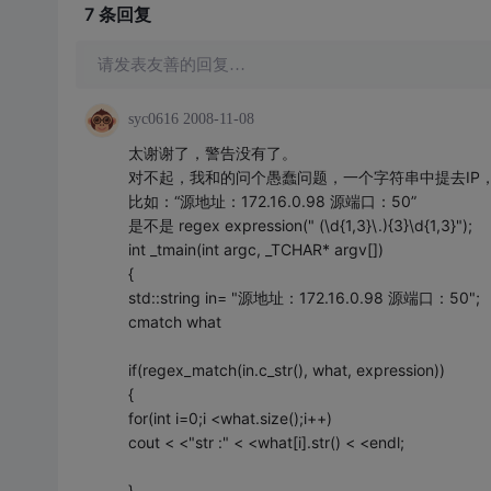
7 条
回复
请发表友善的回复…
syc0616
2008-11-08
太谢谢了，警告没有了。
对不起，我和的问个愚蠢问题，一个字符串中提去IP
比如：“源地址：172.16.0.98 源端口：50”
是不是 regex expression(" (\d{1,3}\.){3}\d{1,3}");
int _tmain(int argc, _TCHAR* argv[])
{
std::string in= "源地址：172.16.0.98 源端口：50";
cmatch what
if(regex_match(in.c_str(), what, expression))
{
for(int i=0;i <what.size();i++)
cout < <"str :" < <what[i].str() < <endl;
}