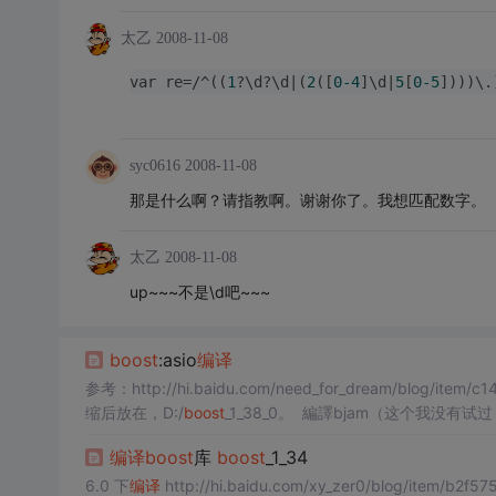
太乙
2008-11-08
var re=/^((
1
?\d?\d|(
2
([
0
-4
]\d|
5
[
0
-5
])))\.
syc0616
2008-11-08
那是什么啊？请指教啊。谢谢你了。我想匹配数字。
太乙
2008-11-08
up~~~不是\d吧~~~
boost
:asio
编译
参考：http://hi.baidu.com/need_for_dream/blog/item
缩后放在，D:/
boost
_1_38_0。 編譯bjam（这个我没有试过，
编译
boost
库
boost
_1_34
6.0 下
编译
http://hi.baidu.com/xy_zer0/blog/item/b2f