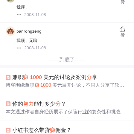
赞
我顶，
2008-11-08
panrongzeng
赞
我顶，无聊
2008-11-08
——到底了——
兼职
赚
1000
美元的讨论及案例
分
享
博客围绕兼职
赚
1000
美元展开讨论，不同人
分
享了软件
行业开发私活、做咨询、卖 Chrome 插件等兼职方式及看
法。还
分
享了朋友圈推广、上架游戏等案例。
分
析了讨论
你的
努力
能打多少
分
？
优点、挑战并给出建议，最后提出提高生财术执行性等发
散
性问题。
本文通过作者自身经历展示了保险行业的复杂性和挑战
性。作者强调了不断学习和个人
努力
的重要性，并
分
享了
与一位同样敬业的同事的故事。同时，文章也回应了一些
小红书怎么带货
赚
佣金？
公众对于保险行业的误解。