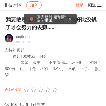
非技术区
登录
频道
加入
帖子详情
社区
非技术区
服务超时,请刷新
我要散尽这1000分, 没分了就好比没钱
页面重试
了才会努力的去赚.....
auqfiudh
2008-11-08
支持的顶起
建起100楼就 散分
希望 版主 不要管我.......-_-!! 上次散了
600分 让 月亮 吓的 几个月 不敢 上了.. @_
@!
给本帖投票
108
9
打赏