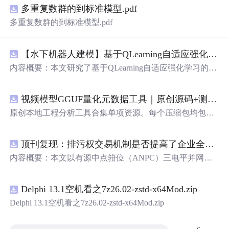
多重复数群的到标准模型.pdf
多重复数群的到标准模型.pdf
【水下机器人建模】基于QLearning自适应强化学习PID控制器在AUV中的应用研究（Matlab代码实现）
内容概要：本文研究了基于QLearning自适应强化学习的PI
D控制器在自主水下航行器（AUV）中的应用，通过Matla
b代码实现了对水下机器人的动力学建模与运动控制。重点
视频模型GGUF量化元数据工具｜原创源码+测试+离线报告
探讨了将强化学习算法QLearning与传统PID控制相结合的
方法，以提升AUV在复杂、时变及非线性水下环境中的自
原创本地工程分析工具合集单项资源。每个压缩包均包含
适应控制能力。文中系统分析了AUV的运动学与动力学特
完整 JavaScript/Node.js 源码、3 项自动化测试、可复现合
性，阐述了传统PID参数整定面临的挑战，并提出采用QLe
成示例、离线 HTML/JSON/SVG 报告、1080×720 真实运
arning算法在线动态优化PID控制器的比例、积分和微分参
顶刊复现：排污权交易机制是否提高了企业全要素生产率 -来自中国上市公司的证据（论文+数据）
行效果图、README、运行说明、功能清单、MIT License
数，从而实现对系统误差、响应速度、超调量等性能指标
及原创授权声明。Node.js 18+ 可直接运行，零第三方运行
内容概要：本文以有源中点箝位（ANPC）三电平并网逆
的综合优化。通过Matlab仿真实验验证了该复合控制策略
依赖，适合开发者进行工程预检、质量审查和交付复核。
变器为研究对象，提出并构建了一套融合双极性倍频脉宽
在轨迹跟踪精度、抗外部干扰能力和系统鲁棒性方面的显
调制（DPWMA）、正负序分离锁相控制与电网电压前馈
著优势，充分展示了强化学习在智能水下装备自主控制领
Delphi 13.1空机看之7z26.02-zstd-x64Mod.zip
的一体化高性能并网控制策略。通过深入分析ANPC三电
域的可行性和应用潜力。; 适合人群：具备自动控制理论基
平拓扑在开关损耗均衡、中点电位可控性及输出谐波低等
Delphi 13.1空机看之7z26.02-zstd-x64Mod.zip
础、强化学习基础知识及Matlab编程能力的研究生、科研
方面的结构优势，确立了其作为大功率高质量并网系统的
人员和自动化、海洋工程、机器人等相关领域的技术研发
硬件基础。在此基础上，DPWMA调制策略有效提升等效
人员。; 使用场景及目标：①用于水下机器人、无人潜航器