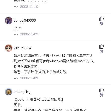
关注中。。。。。。。
2008-11-10
dongyi940333
赞
jf^_^
2008-11-09
killbug2004
赞
如果是汇编语言写,罗云彬的win32汇编相关章节有讲
到,win下API编程可参考windows网络编程 ms出的书,
参考MSDN文档,
熟悉一下协议什么的,上了路就好说
2008-11-09
xtdumpling
赞
[Quote=引用 2 楼 touta 的回复:]
买书。
去做，其实没一点点需要麻烦的，一直做就是了。