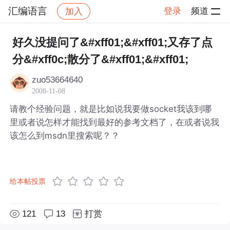
汇编语言
登录
频道
加入
帖子详情
社区
汇编语言
好久没提问了&#xff01;&#xff01;又存了点
分&#xff0c;散分了&#xff01;&#xff01;
zuo53664640
2008-11-08
请教个经验问题，就是比如说我要做socket我该到哪
里或者说怎样才能找到最好的参考文档了，在或者说我
该怎么到msdn里搜索呢？？
给本帖投票
121
13
打赏