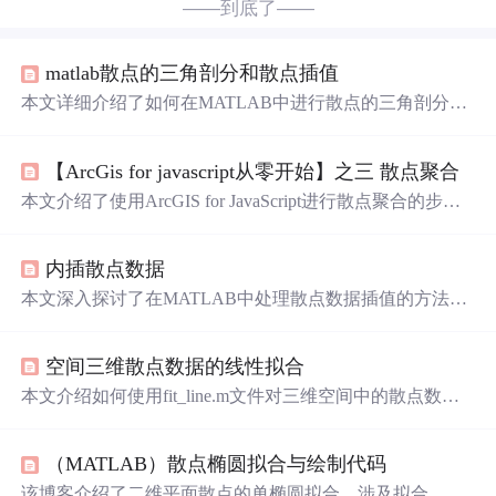
——到底了——
matlab散点的三角剖分和散点插值
本文详细介绍了如何在MATLAB中进行散点的三角剖分和
散点插值操作，通过导入散乱点的空间坐标，利用MATLA
B函数进行数据处理，实现对复杂数据的可视化和分析。
【ArcGis for javascript从零开始】之三 散点聚合
本文介绍了使用ArcGIS for JavaScript进行散点聚合的步
骤，包括加载ArcGIS散点、集成天地图以及找回散点的方
法。作者分享了在地图上标定点的经验，提到天地图官方
内插散点数据
Demo的局限，并提供了一个结合搜索和获取经纬度的简单
控件示例。
本文深入探讨了在MATLAB中处理散点数据插值的方法，
包括使用griddata和griddatan函数以及scatteredInterpolant类。
scatteredInterpolant类提供了一种高效的方式进行插值，支
空间三维散点数据的线性拟合
持动态更新样本点值和添加新点，适用于二维和三维空
间。此外，还讨论了处理复数数据、重复点和边界附近插
本文介绍如何使用fit_line.m文件对三维空间中的散点数据
值问题的策略，以及如何优化性能。
进行线性拟合，探讨线性拟合在空间数据分析中的应用。
（MATLAB）散点椭圆拟合与绘制代码
该博客介绍了二维平面散点的单椭圆拟合，涉及拟合、参