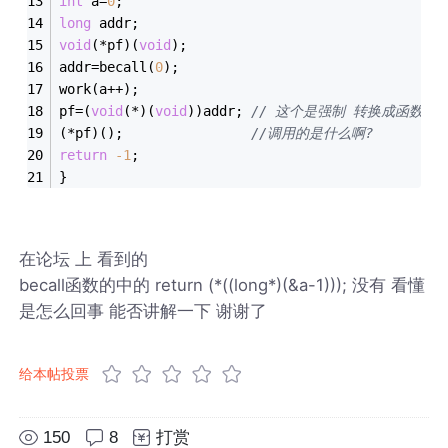
int
 a=
0
; 
long
 addr; 
void
(*pf)(
void
); 
addr=becall(
0
); 
work(a++); 
pf=(
void
(*)(
void
))addr; 
// 这个是强制 转换成函数指
(*pf)();                
//调用的是什么啊?
return
-1
; 
} 
在论坛 上 看到的
becall函数的中的 return (*((long*)(&a-1))); 没有 看懂
是怎么回事 能否讲解一下 谢谢了
给本帖投票
150
8
打赏