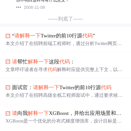
2008-11-08
——到底了——
“
请
解释一下
Twitter的前10行源
代码
”
本文介绍了在招聘前端工程师时，通过分析Twitter网页源
代码
前10行来评估候选人技术水平的方法。问题涉及DOC
TYPE、HTML根元素、meta标签、OpenGraph、响应式设
请
帮忙
解释一下
这段
代码
：
计、字符编码、主题颜色、移动端优化等知识点。通过这
种方式，面试官可以了解候选人的HTML、CSS和Web基础
文章呼吁读者在寻求
代码
解释时应提供完整上下文，以便
知识掌握程度。
技术专家能更准确地进行分析和解答。,
面试官：
请
解释一下
Twitter的前10行源
代码
本文介绍了在招聘高级全栈工程师面试中，通过要求候选
人解释Twitter网页源
代码
前10行来评估其前端基础知识的
深度。问题涵盖了DOCTYPE、可访问性、字符集、响应
请
向我
解释一下
XGBoost，并给出应用场景和
代码
式设计、SEO、浏览器兼容性等方面，揭示了考察点包括
HTML、CSS、Web标准和优化策略等关键知识点。
XGBoost是一个优化的分布式梯度增强库，设计目标是速
度和准确性。它适用于处理含有缺失值和高维度特征的数