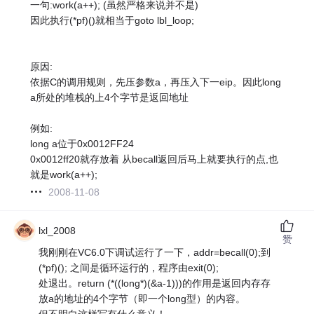
一句:work(a++); (虽然严格来说并不是)
因此执行(*pf)()就相当于goto lbl_loop;
原因:
依据C的调用规则，先压参数a，再压入下一eip。因此long
a所处的堆栈的上4个字节是返回地址
例如:
long a位于0x0012FF24
0x0012ff20就存放着 从becall返回后马上就要执行的点,也
就是work(a++);
2008-11-08
lxl_2008
赞
我刚刚在VC6.0下调试运行了一下，addr=becall(0);到
(*pf)(); 之间是循环运行的，程序由exit(0);
处退出。return (*((long*)(&a-1)))的作用是返回内存存
放a的地址的4个字节（即一个long型）的内容。
但不明白这样写有什么意义！