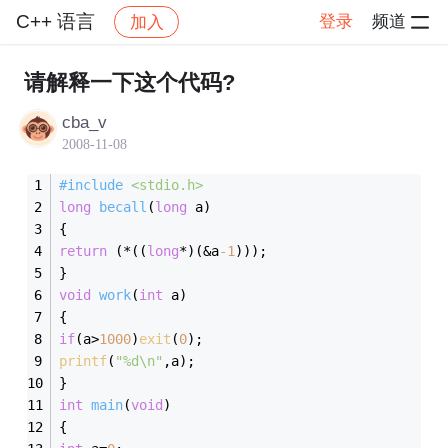
C++ 语言
登录
频道
加入
帖子详情
社区
C++ 语言
请解释一下这个代码?
cba_v
2008-11-08
#
include
<stdio.h>
long
becall
(
long
 a)
{ 
return
 (*((
long
*)(&a
-1
))); 
} 
void
work
(
int
 a)
{ 
if
(a>
1000
)
exit
(
0
); 
printf
(
"%d\n"
,a); 
} 
int
main
(
void
)
{ 