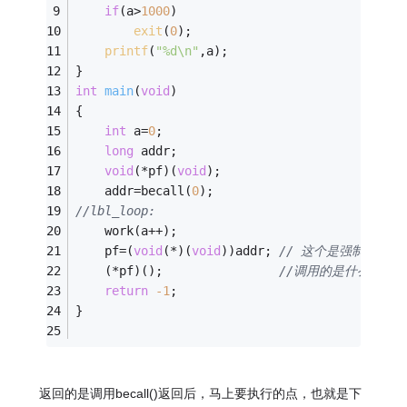
if
(a>
1000
)
exit
(
0
);
printf
(
"%d\n"
,a);
}
int
main
(
void
)
{
int
 a=
0
;
long
 addr;
void
(*pf)(
void
);
	addr=becall(
0
);
//lbl_loop:
	work(a++);
	pf=(
void
(*)(
void
))addr; 
// 这个是强制 转换
	(*pf)();                
//调用的是什么啊?
return
-1
;
}
返回的是调用becall()返回后，马上要执行的点，也就是下