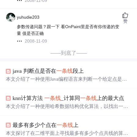
2008-11-09
yuhudie203
赞
参数传递问题？跟一下 看OnPaint里是否有你传递的变
量 值是否正确
2008-11-09
——到底了——
java 判断点是否在
一条线
段上
本文介绍了一种使用Java编程语言来判断一个给定点是否
位于由
两个
已知点定义的直线上的方法。通过
输入
点的坐
标，程序将计算并判断该点是否在直线上，为几何问题提
knn计算方法
一条线
_计算同
一条线
上的最大点
供了一个实用的解决方案。
本文介绍了一种使用哈希数据结构优化算法，以找出一组
输入
点中位于同一直线上的最大点数的方法。通过计算每
两点之间的梯度并利用哈希表存储梯度，算法能在O(n^2)
最多有多少个点在
一条线
上
的时间复杂度内解决问题，同时处理了重复点的特殊情
况。
本文探讨了在二维平面上寻找最多有多少个点共线的算