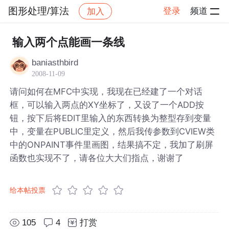
图形处理/算法
登录
频道
加入
帖子详情
社区
图形处理/算法
输入两个点能画一条线
baniasthbird
2008-11-09
请问如何在MFC中实现，我现在已经建了一个对话
框，可以输入两点的XY坐标了，又设了一个ADD按
钮，按下后将EDIT里输入的东西转换为整型存到变量
中，变量在PUBLIC里定义，然后我传参数到CVIEW类
中的ONPAINT事件里画图，结果搞不定，我加了刷屏
函数也实现不了，请各位大大们指点，谢谢了
给本帖投票
105
4
打赏