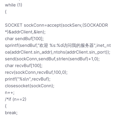
while (1)
{
SOCKET sockConn=accept(sockServ,(SOCKADDR
*)&addrClient,&len);
char sendBuf[100];
sprintf(sendBuf,"欢迎 %s:%d访问我的服务器",inet_nt
oa(addrClient.sin_addr),ntohs(addrClient.sin_port));
send(sockConn,sendBuf,strlen(sendBuf)+1,0);
char recvBuf[100];
recv(sockConn,recvBuf,100,0);
printf("%s\n",recvBuf);
closesocket(sockConn);
n++;
/*if (n==2)
{
break;