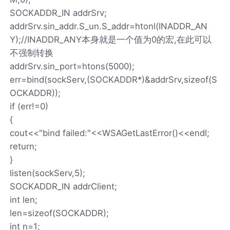
SOCKADDR_IN addrSrv;
addrSrv.sin_addr.S_un.S_addr=htonl(INADDR_AN
Y);//INADDR_ANY本身就是一个值为0的宏,在此可以
不强制转换
addrSrv.sin_port=htons(5000);
err=bind(sockServ,(SOCKADDR*)&addrSrv,sizeof(S
OCKADDR));
if (err!=0)
{
cout<<"bind failed:"<<WSAGetLastError()<<endl;
return;
}
listen(sockServ,5);
SOCKADDR_IN addrClient;
int len;
len=sizeof(SOCKADDR);
int n=1;