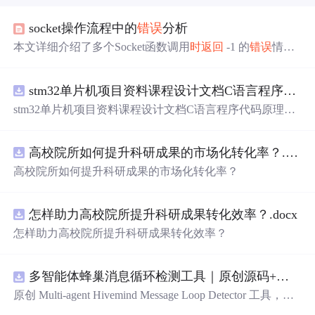
socket操作流程中的
错误
分析
本文详细介绍了多个Socket函数调用
时
返回
-1 的
错误
情
况，包括socket、bind、listen等函数。列举了各函数对应的
错误
号，如
10047
、10044等，并给出了相应说明，还附上
stm32单片机项目资料课程设计文档C语言程序代码原理图电路PCB实例悬挂运动控制系统论文资料
了Linux网络编程socket
错误
分析的链接。
stm32单片机项目资料课程设计文档C语言程序代码原理图
电路PCB实例悬挂运动控制系统论文资料
高校院所如何提升科研成果的市场化转化率？.docx
高校院所如何提升科研成果的市场化转化率？
怎样助力高校院所提升科研成果转化效率？.docx
怎样助力高校院所提升科研成果转化效率？
多智能体蜂巢消息循环检测工具｜原创源码+测试+离线报告
原创 Multi-agent Hivemind Message Loop Detector 工具，建
立智能体间消息转发、订阅、回复与重试图，识别环路、