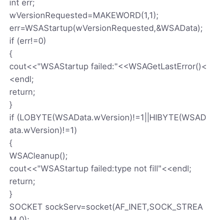
int err;
wVersionRequested=MAKEWORD(1,1);
err=WSAStartup(wVersionRequested,&WSAData);
if (err!=0)
{
cout<<"WSAStartup failed:"<<WSAGetLastError()<
<endl;
return;
}
if (LOBYTE(WSAData.wVersion)!=1||HIBYTE(WSAD
ata.wVersion)!=1)
{
WSACleanup();
cout<<"WSAStartup failed:type not fill"<<endl;
return;
}
SOCKET sockServ=socket(AF_INET,SOCK_STREA
M,0);