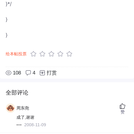
}*/
}
}
给本帖投票
108
4
打赏
全部评论
周东尧
赞
成了,谢谢
2008-11-09