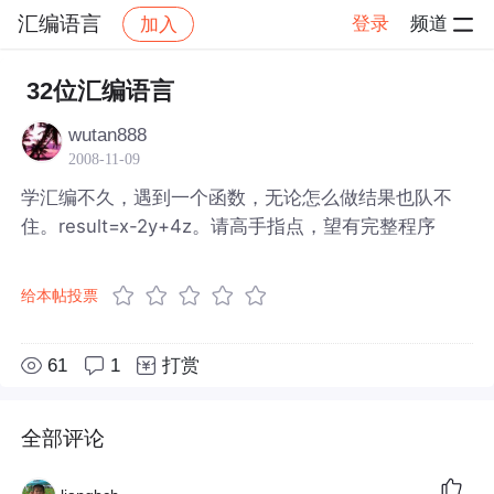
汇编语言
登录
频道
加入
帖子详情
社区
汇编语言
32位汇编语言
wutan888
2008-11-09
学汇编不久，遇到一个函数，无论怎么做结果也队不
住。result=x-2y+4z。请高手指点，望有完整程序
给本帖投票
61
1
打赏
全部评论