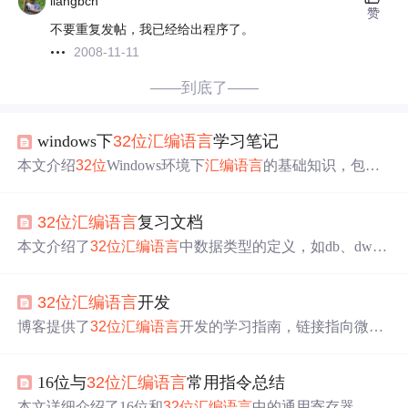
liangbch
赞
不要重复发帖，我已经给出程序了。
2008-11-11
——到底了——
windows下
32位
汇编语言
学习笔记
本文介绍
32位
Windows环境下
汇编语言
的基础知识，包括8
0x86处理器的寄存器使用、堆栈操作及内存管理等内容，
并提供实例程序帮助理解。
32位
汇编语言
复习文档
本文介绍了
32位
汇编语言
中数据类型的定义，如db、dw、
dd等，以及如何使用CALL指令进行函数调用。详细讲解
了CF和OF标志位的作用，以及如何处理溢出情况。此外，
32位
汇编语言
开发
还讨论了16进制数组的存储、字符串处理和循环结构，包
括REP指令的使用。
博客提供了
32位
汇编语言
开发的学习指南，链接指向微软
官网相关内容，可帮助开发者学习
32位
汇编语言
开发。
16位与
32位
汇编语言
常用指令总结
本文详细介绍了16位和
32位
汇编语言
中的通用寄存器、内