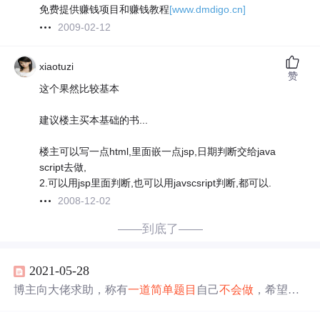
免费提供赚钱项目和赚钱教程
[www.dmdigo.cn]
2009-02-12
xiaotuzi
赞
这个果然比较基本
建议楼主买本基础的书...
楼主可以写一点html,里面嵌一点jsp,日期判断交给java
script去做,
2.可以用jsp里面判断,也可以用javscsript判断,都可以.
2008-12-02
——到底了——
2021-05-28
博主向大佬求助，称有
一道
简单
题目
自己
不会
做
，希望得
到解答。