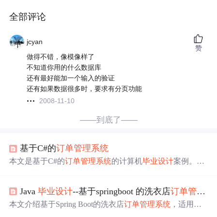
全部评论
jcyan
赞
做得不错，像模像样了
不知道你用的什么数据库
还有最好能加一个输入的验证
还有如果数据很多时，要求有分页功能
2008-11-10
——到底了——
基于C#的
订单
管理系统
本文是基于C#的
订单
管理系统
的计算机
毕业设计
案例。介
绍了课题背景，分析了系统功能和性能需求，进行了数据
库设计，采用三层架构和C#语言实现系统，还进行了各类
Java
毕业设计
--基于springboot 的洗衣店
订单
管理系统
测试。该系统能高效管理企业
订单
，提高工作效率，有广
泛应用前景。
本文介绍基于Spring Boot的洗衣店
订单
管理系统
，适用于J
ava
毕业设计
。该系统为多角色，含用户、店家、管理员。