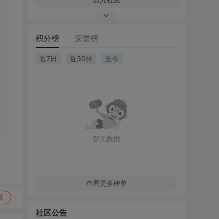
积分榜
荣誉榜
近7日
近30日
至今
暂无数据
查看更多榜单
复
社区公告