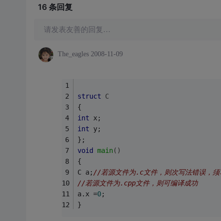
16 条
回复
请发表友善的回复…
The_eagles
2008-11-09
struct
C
{
int
 x;
int
 y;
};
void
main
()
{
C a;
//若源文件为.c文件，则次写法错误，须写成s
//若源文件为.cpp文件，则可编译成功
a.x =
0
;
}