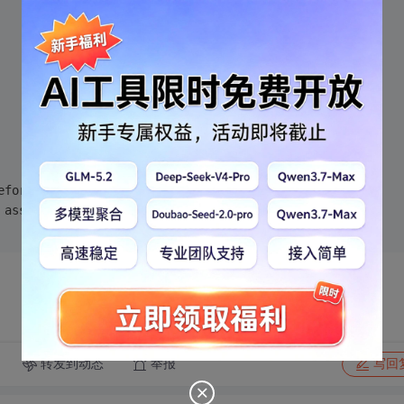
efore 
'.'
// 说的是 c.x =0; 这一行
 assumed. Note: C++ does 
not
 support 
default
-
int
转发到动态
举报
写回