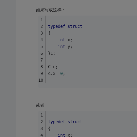
如果写成这样：
typedef
struct
{
int
 x;
int
 y;
}C;
C c;
c.x =
0
;
或者
typedef
struct
{
int
 x;