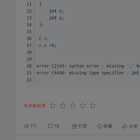
 {
int
 x;
int
 y;
 };
 C c;
 c.x =
0
;
error C2143: syntax error : missing 
';'
 b
error C4430: missing type specifier - 
int
给本帖投票
111
16
打赏
分享
收藏