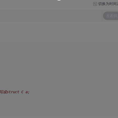
切换为时间
发表回
truct C a;