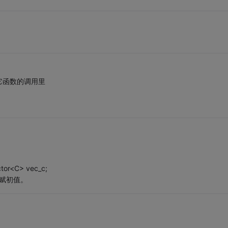
它函数的调用里
C> vec_c;
素赋初值。