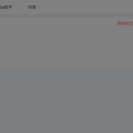
da助手
问答
用AI写