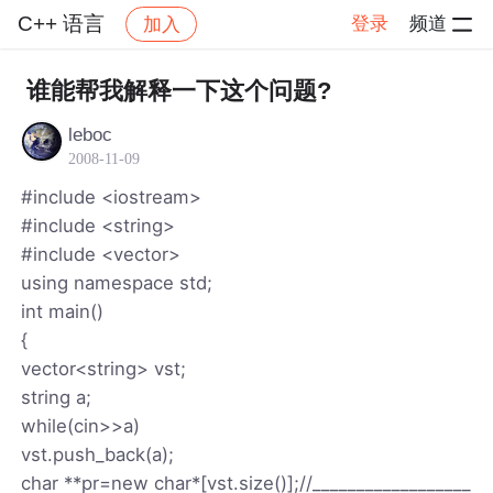
C++ 语言
登录
频道
加入
帖子详情
社区
C++ 语言
谁能帮我解释一下这个问题?
leboc
2008-11-09
#include <iostream>
#include <string>
#include <vector>
using namespace std;
int main()
{
vector<string> vst;
string a;
while(cin>>a)
vst.push_back(a);
char **pr=new char*[vst.size()];//__________________