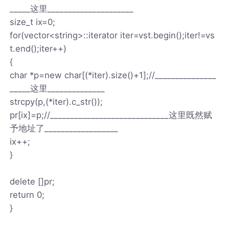
_____这里_____________________
size_t ix=0;
for(vector<string>::iterator iter=vst.begin();iter!=vs
t.end();iter++)
{
char *p=new char[(*iter).size()+1];//_______________
_____这里______________
strcpy(p,(*iter).c_str());
pr[ix]=p;//_____________________________这里既然赋
予地址了__________________
ix++;
}
delete []pr;
return 0;
}