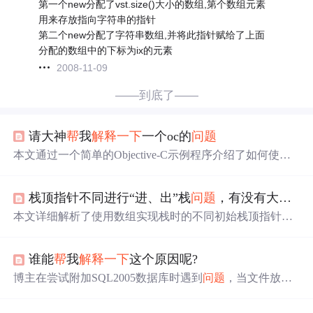
第一个new分配了vst.size()大小的数组,第个数组元素
用来存放指向字符串的指针
第二个new分配了字符串数组,并将此指针赋给了上面
分配的数组中的下标为ix的元素
2008-11-09
——到底了——
请大神
帮
我
解释一下
一个oc的
问题
本文通过一个简单的Objective-C示例程序介绍了如何使用
运行时API来获取方法名并直接调用对象的方法。文中演
示了如何利用IMP类型来实现方法的直接调用，并探讨了
栈顶指针不同进行“进、出”栈
问题
，有没有大佬能够
这种方法在性能上的优势。
本文详细解析了使用数组实现栈时的不同初始栈顶指针情
况下，元素入栈和出栈的具体操作。针对栈顶指针初值为n
和0两种情况，分别给出了正确的入栈和出栈代码实现。
谁能
帮
我
解释一下
这个原因呢?
博主在尝试附加SQL2005数据库时遇到
问题
，当文件放置
在曾使用过加密软件的磁盘中时出现错误，而将文件移至
未加密过的磁盘则正常。寻求原因。