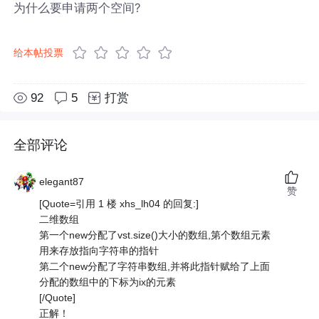
为什么要申请两个空间?
给本帖投票
92
5
打赏
全部评论
elegant87
赞
[Quote=引用 1 楼 xhs_lh04 的回复:]
二维数组
第一个new分配了vst.size()大小的数组,第个数组元素
用来存放指向字符串的指针
第二个new分配了字符串数组,并将此指针赋给了上面
分配的数组中的下标为ix的元素
[/Quote]
正解！