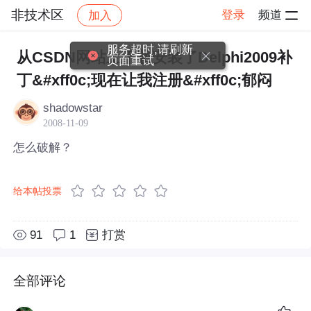
非技术区
登录
频道
加入
帖子详情
社区
非技术区
服务超时,请刷新
从CSDN网站上下载安装了Delphi2009补
页面重试
丁&#xff0c;现在让我注册&#xff0c;郁闷
shadowstar
2008-11-09
怎么破解？
给本帖投票
91
1
打赏
全部评论