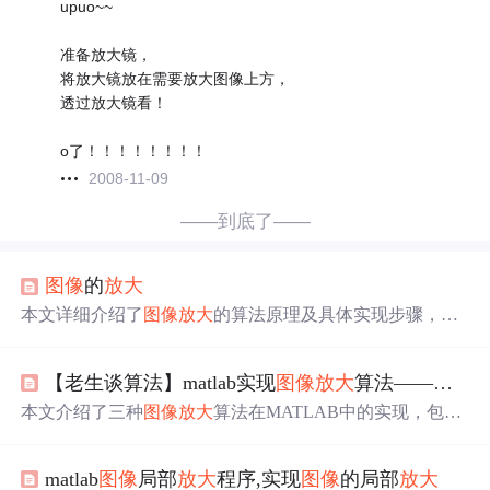
upuo~~
准备放大镜，
将放大镜放在需要放大图像上方，
透过放大镜看！
o了！！！！！！！！
2008-11-09
——到底了——
图像
的
放大
本文详细介绍了
图像
放大
的算法原理及具体实现步骤，包
括如何通过计算新旧坐标映射，实现像素位的复制与
放大
，以及如何创建并设置新位图。通过实际代码展示了水平
【老生谈算法】matlab实现
图像
放大
算法——
图像
和垂直
放大
的效果。
本文介绍了三种
图像
放大
算法在MATLAB中的实现，包括
最邻近插值、双线性内插值和双三次插值，并提供了源代
码。双三次插值法在保持
图像
质量方面表现优越，但计算
matlab
图像
局部
放大
程序,实现
图像
的局部
放大
量较大。此外，还简要提及了小波
放大
等新一代
图像
放大