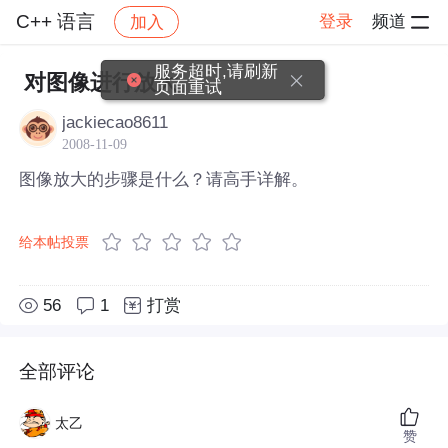
C++ 语言
登录
频道
加入
帖子详情
社区
C++ 语言
服务超时,请刷新
对图像进行放大
页面重试
jackiecao8611
2008-11-09
图像放大的步骤是什么？请高手详解。
给本帖投票
56
1
打赏
全部评论
太乙
赞