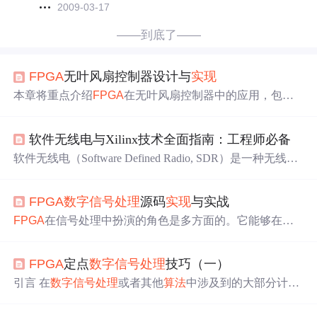
2009-03-17
——到底了——
FPGA
无叶风扇控制器设计与
实现
本章将重点介绍
FPGA
在无叶风扇控制器中的应用，包括
实时控制逻辑的设计，电机驱动电路的接口处理，以及传
感器数据的高效处理。我们将深入探讨
FPGA
如何在提高
软件无线电与Xilinx技术全面指南：工程师必备
风扇性能和安全性方面发挥作用，并展示如何通过硬件描
述语言（HDL）对
FPGA
进行编程，
实现
精确控制。通过
软件无线电（Software Defined Radio, SDR）是一种无线通
分析
FPGA
实现
的无叶风扇控制器的具体代码，本章还将
信架构，它通过软件
实现
无线电信号的调制、解调、滤
揭示
FPGA
在处理传感器数据和与用户界面交互方面的独
波、放大等功能，将原本由硬件完成的处理过程数字化。
特优势，为读者提供一个关于如何在嵌入式系统中高效使
FPGA
数字信号处理
源码
实现
与实战
与传统的硬件无线电相比，SDR具有更高的灵活性、可重
用
FPGA
的全面视角。
配置性和可扩展性。Xilinx
FPGA
(Field-Programmable Gate
FPGA
在信号处理中扮演的角色是多方面的。它能够在硬
Array) 是一种可通过编程配置的集成电路，它在软件定义
件层面上
实现
特定的
算法
，通过硬件描述语言（HDL）来
无线电（SDR）中扮演了重要角色。
FPGA
技术的主要特
描述逻辑，从而在
FPGA
的可编程逻辑单元中
实现
复杂的
点包括：可重构性。
FPGA
定点
数字信号处理
技巧（一）
信号处理功能。与传统的DSP芯片或微处理器相比，
FPG
A
以其并行处理能力和快速的时钟速度，大大提高了信号
引言 在
数字信号处理
或者其他
算法
中涉及到的大部分计算
处理的性能和效率。
都是浮点小数的计算，但是
FPGA
只能进行整数的计算。
因此，我们在考虑
数字信号处理
或其他
算法
的
FPGA
实现