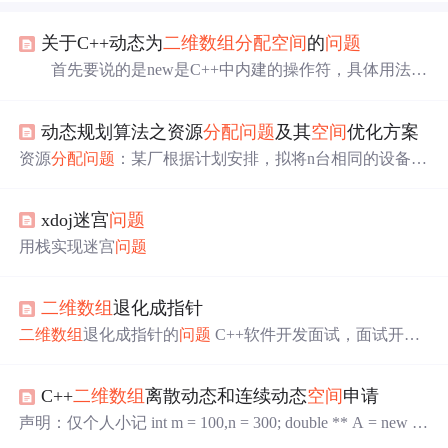
关于C++动态为
二维数组
分配
空间
的
问题
首先要说的是new是C++中内建的操作符，具体用法见
下面详解： 那么看下面这个例子： int *p; p=ne
w int（10）； 在这个例子中首先定义个一个指向整型
动态规划算法之资源
分配
问题
及其
空间
优化方案
类型的指针，下面这句就是用new运算符给它
分配
内存
空
间
。new后面的类型要跟上面定义一个指针指向的类型一
资源
分配
问题
：某厂根据计划安排，拟将n台相同的设备
分
致，而且
空间
中存储的就是整型变量1
配
给m个车间，各车间获得这种设备后，可以为国家提供
盈利Ci j(i台设备提供给j号车间将得到的利润，1≤i≤n，1≤j≤
xdoj迷宫
问题
m)。问如何
分配
，才使国家得到最大的盈利？ 一、算法思
想 1、 动态规划的最优性 算法的最优策略体现在每个子
用栈实现迷宫
问题
策略都是最优的。由此可以将m个车间划分为前m-1个和第
m个，每次
分配
第m个的时候都是建立在
二维数组
退化成指针
二维数组
退化成指针的
问题
C++软件开发面试，面试开始
就是一道C++基础题，然而挂掉了【社死现场，微笑】。
问题
描述： 写一个函数，把
二维数组
作为参数传入函数然
C++
二维数组
离散动态和连续动态
空间
申请
后打印，同时函数的参数还有
二维数组
的行列数。 要求：
①不能使用STL，考察的就是
二维数组
退化成指针
问题
。
声明：仅个人小记 int m = 100,n = 300; double ** A = new do
②尝试不用数组下标进行输出 挂掉的解决方案： #include
uble*[m]; double * dataA = new double[m*n];// 保证了数据 for