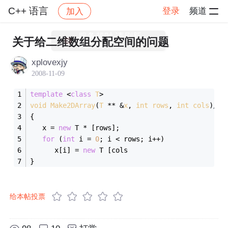
C++ 语言
登录
频道
加入
帖子详情
社区
C++ 语言
关于给二维数组分配空间的问题
xplovexjy
2008-11-09
template
 <
class
T
>
void
Make2DArray
(
T
 ** &
x
, 
int
rows
, 
int
cols
)
//
{
   x = 
new
 T * [rows];
for
 (
int
 i = 
0
; i < rows; i++)
      x[i] = 
new
 T [cols
}
给本帖投票