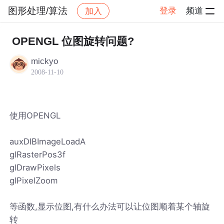
图形处理/算法
登录
频道
加入
帖子详情
社区
图形处理/算法
OPENGL 位图旋转问题?
mickyo
2008-11-10
使用OPENGL
auxDIBImageLoadA
glRasterPos3f
glDrawPixels
glPixelZoom
等函数,显示位图,有什么办法可以让位图顺着某个轴旋
转