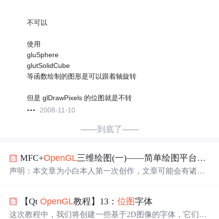
不可以
使用
gluSphere
glutSolidCube
等函数绘制的图形是可以跟着轴旋转
但是 glDrawPixels 的位图就是不转
2008-11-10
——到底了——
MFC+
OpenGL
三维绘图(一)——简单绘图平台的搭建与实现图像的
声明：本文章为小白本人第一次创作，文章可能会有诸多
不足，希望大家批评指正！一、创建项目1.打开VS2013建
立一个单文档工程，项目名字
openGL
Drawing。VS2013下
【Qt
OpenGL
教程】13：
位图
字体
载：https://pan.baidu.com/s/1Y7TuZlLaGsbj2KCZV_uckw
Op
enGL
下载：2.添加初始化和终止代码 首先，在打开类C
这次教程中，我们将创建一些基于2D图像的字体，它们可